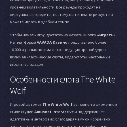
уровнем волатильности. Все раунды проходят на
виртуальные кредиты, поэтому вы ничем не рискуете и
можете играть в удобном темпе.
Чтобы начать игру, достаточно нажать кнопку
«Играть»
.
На платформе
VAVADA Казино
представлено более
10 000 игровых автоматов от ведущих провайдеров,
включая классические слоты, видеослоты, настольные
игры и live-раздел.
Особенности слота The White
Wolf
Игровой автомат
The White Wolf
выполнен в фирменном
стиле студии
Amusnet Interactive
и поддерживает
адаптивный интерфейс, благодаря чему он корректно
запускается как на компьютере, так и на мобильных