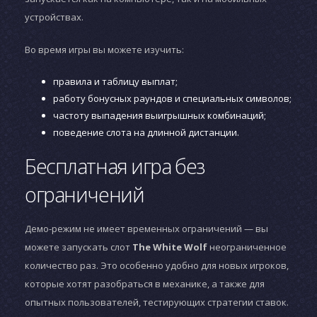
устройствах.
Во время игры вы можете изучить:
правила и таблицу выплат;
работу бонусных раундов и специальных символов;
частоту выпадения выигрышных комбинаций;
поведение слота на длинной дистанции.
Бесплатная игра без
ограничений
Демо-режим не имеет временных ограничений — вы
можете запускать слот
The White Wolf
неограниченное
количество раз. Это особенно удобно для новых игроков,
которые хотят разобраться в механике, а также для
опытных пользователей, тестирующих стратегии ставок.