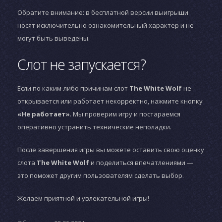
Обратите внимание: в бесплатной версии выигрыши
носят исключительно ознакомительный характер и не
могут быть выведены.
Слот не запускается?
Если по каким-либо причинам слот
The White Wolf
не
открывается или работает некорректно, нажмите кнопку
«Не работает»
. Мы проверим игру и постараемся
оперативно устранить технические неполадки.
После завершения игры вы можете оставить свою оценку
слота
The White Wolf
и поделиться впечатлениями —
это поможет другим пользователям сделать выбор.
Желаем приятной и увлекательной игры!