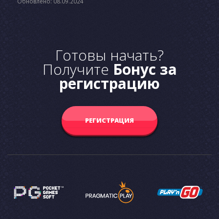
Обновлено:
08.09.2024
Готовы начать?
Получите
Бонус за
регистрацию
РЕГИСТРАЦИЯ