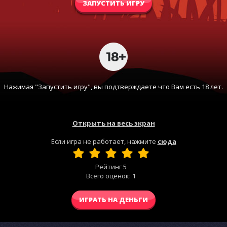
ЗАПУСТИТЬ ИГРУ
Нажимая "Запустить игру", вы подтверждаете что Вам есть 18 лет.
Открыть на весь экран
Если игра не работает, нажмите
сюда
Рейтинг
5
Всего оценок:
1
ИГРАТЬ НА ДЕНЬГИ