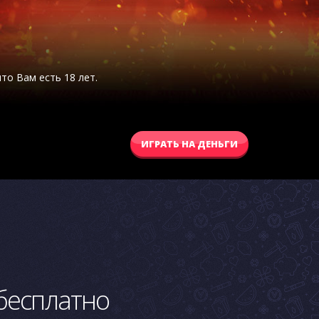
то Вам есть 18 лет.
ИГРАТЬ НА ДЕНЬГИ
 бесплатно