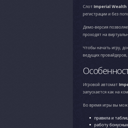
Слот
Imperial Wealth
регистрации и без поп
Демо-версия позволяе
проходят на виртуальн
Чтобы начать игру, д
ведущих провайдеров, 
Особенности
Игровой автомат
Impe
запускается как на ко
Во время игры вы мож
правила и табли
работу бонусных