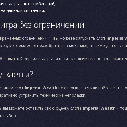
ия выигрышных комбинаций;
 на длинной дистанции.
 игра без ограничений
временных ограничений — вы можете запускать слот
Imperial 
ков, которые хотят разобраться в механике, а также для опытн
 бесплатной версии выигрыши носят исключительно ознакомител
ускается?
ричинам слот
Imperial Wealth
не открывается или работает нек
еративно устранить технические неполадки.
ы вы можете оставить свою оценку слота
Imperial Wealth
и под
ь выбор.