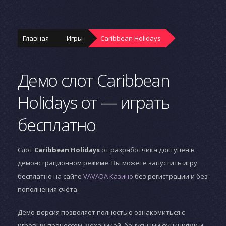
Главная
Игры
Caribbean Holidays
Демо слот Caribbean
Holidays от — играть
бесплатно
Слот
Caribbean Holidays
от разработчика
доступен в
демонстрационном режиме. Вы можете запустить игру
бесплатно на сайте
VAVADA Казино
без регистрации и без
пополнения счёта.
Демо-версия позволяет полностью ознакомиться с
игровым процессом, механикой, бонусными функциями и