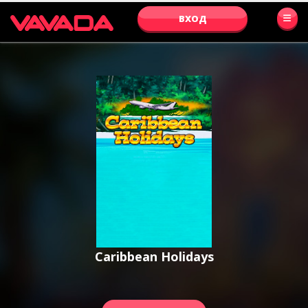
ВХОД
Caribbean Holidays