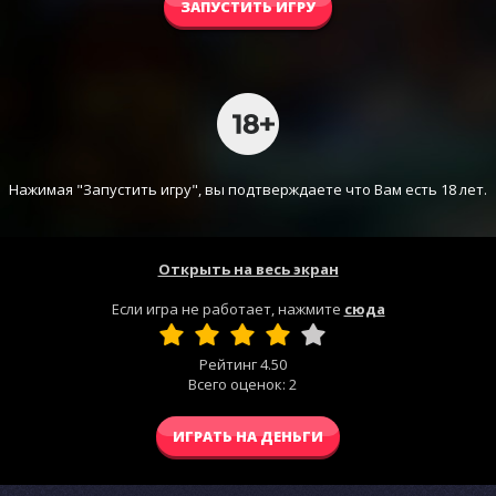
ЗАПУСТИТЬ ИГРУ
Нажимая "Запустить игру", вы подтверждаете что Вам есть 18 лет.
Открыть на весь экран
Если игра не работает, нажмите
сюда
Рейтинг
4.50
Всего оценок:
2
ИГРАТЬ НА ДЕНЬГИ