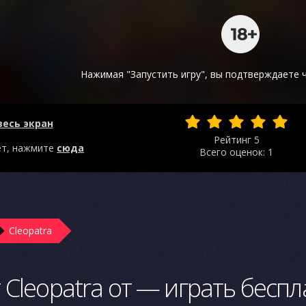
Нажимая "Запустить игру", вы подтверждаете ч
весь экран
Рейтинг
5
ет, нажмите
сюда
Всего оценок:
1
Cleopatra
 Cleopatra от — играть бесп