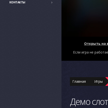
КОНТАКТЫ
Открыть на 
Если игра не работа
Главная
Игры
Демо слот