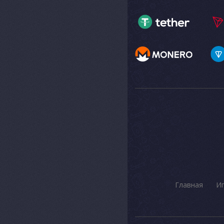
Главная
И