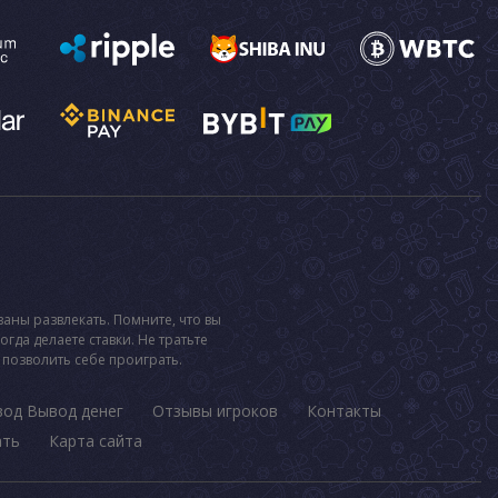
аны развлекать. Помните, что вы
огда делаете ставки. Не тратьте
позволить себе проиграть.
вод Вывод денег
Отзывы игроков
Контакты
ать
Карта сайта