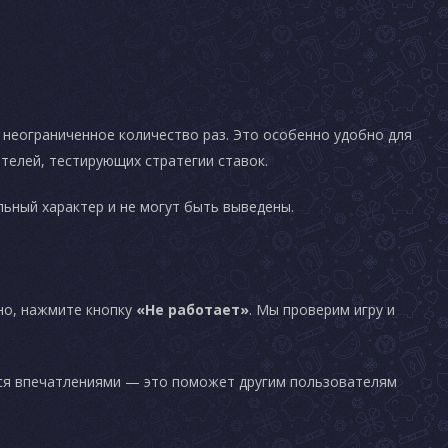
неограниченное количество раз. Это особенно удобно для
телей, тестирующих стратегии ставок.
ьный характер и не могут быть выведены.
но, нажмите кнопку
«Не работает»
. Мы проверим игру и
ся впечатлениями — это поможет другим пользователям