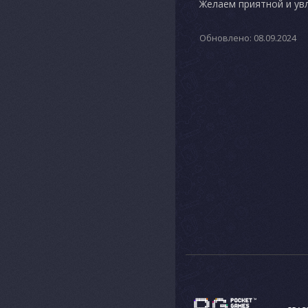
Желаем приятной и ув
Обновлено:
08.09.2024