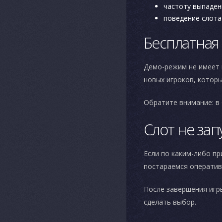
частоту выпаден
поведение слота
Бесплатная
Демо-режим не имеет 
новых игроков, которы
Обратите внимание: в
Слот не зап
Если по каким-либо п
постараемся оператив
После завершения игр
сделать выбор.