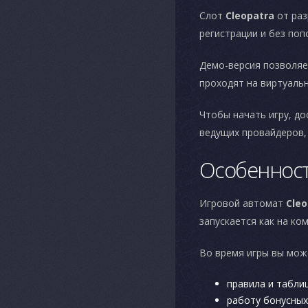
Слот
Cleopatra
от ра
регистрации и без поп
Демо-версия позволяе
проходят на виртуальн
Чтобы начать игру, д
ведущих провайдеров, 
Особенности
Игровой автомат
Cleo
запускается как на ко
Во время игры вы мож
правила и табли
работу бонусных