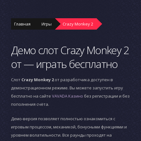
Главная
Игры
Crazy Monkey 2
Демо слот Crazy Monkey 2
от — играть бесплатно
Слот
Crazy Monkey 2
от разработчика
доступен в
демонстрационном режиме. Вы можете запустить игру
бесплатно на сайте
VAVADA Казино
без регистрации и без
пополнения счёта.
Демо-версия позволяет полностью ознакомиться с
игровым процессом, механикой, бонусными функциями и
уровнем волатильности. Все раунды проходят на