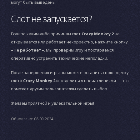
могут быть выведены.
Слот не запускается?
Если по каким-либо причинам слот
Crazy Monkey 2
не
открывается или работает некорректно, нажмите кнопку
«Не работает»
. Мы проверим игру и постараемся
оперативно устранить технические неполадки.
После завершения игры вы можете оставить свою оценку
слота
Crazy Monkey 2
и поделиться впечатлениями — это
поможет другим пользователям сделать выбор.
Желаем приятной и увлекательной игры!
Обновлено:
08.09.2024