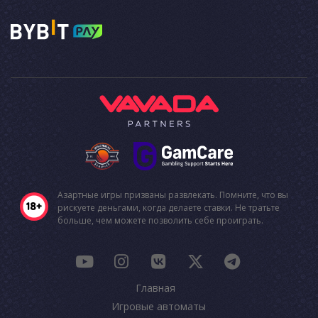
Азартные игры призваны развлекать. Помните, что вы
рискуете деньгами, когда делаете ставки. Не тратьте
больше, чем можете позволить себе проиграть.
Главная
Игровые автоматы