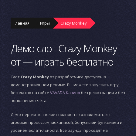
Главная
Игры
Crazy Monkey
Демо слот Crazy Monkey
от — играть бесплатно
Слот
Crazy Monkey
от разработчика
доступен в
демонстрационном режиме. Вы можете запустить игру
бесплатно на сайте
VAVADA Казино
без регистрации и без
пополнения счёта.
Демо-версия позволяет полностью ознакомиться с
игровым процессом, механикой, бонусными функциями и
уровнем волатильности. Все раунды проходят на