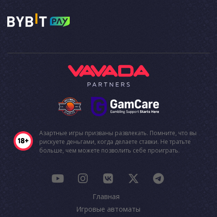
Азартные игры призваны развлекать. Помните, что вы
рискуете деньгами, когда делаете ставки. Не тратьте
больше, чем можете позволить себе проиграть.
Главная
Игровые автоматы