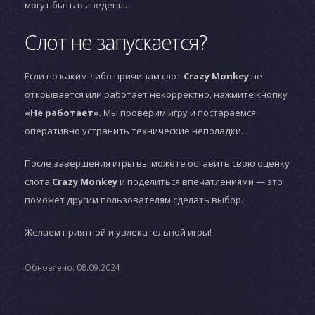
могут быть выведены.
Слот не запускается?
Если по каким-либо причинам слот
Crazy Monkey
не
открывается или работает некорректно, нажмите кнопку
«Не работает»
. Мы проверим игру и постараемся
оперативно устранить технические неполадки.
После завершения игры вы можете оставить свою оценку
слота
Crazy Monkey
и поделиться впечатлениями — это
поможет другим пользователям сделать выбор.
Желаем приятной и увлекательной игры!
Обновлено:
08.09.2024