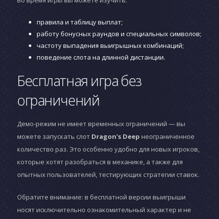
Во время игры вы можете изучить:
правила и таблицу выплат;
работу бонусных раундов и специальных символов;
частоту выпадения выигрышных комбинаций;
поведение слота на длинной дистанции.
Бесплатная игра без
ограничений
Демо-режим не имеет временных ограничений — вы
можете запускать слот
Dragon's Deep
неограниченное
количество раз. Это особенно удобно для новых игроков,
которые хотят разобраться в механике, а также для
опытных пользователей, тестирующих стратегии ставок.
Обратите внимание: в бесплатной версии выигрыши
носят исключительно ознакомительный характер и не