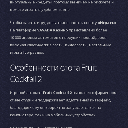
виртуальные кредиты, поэтому вы ничем не рискуете и
можете играть в удобном темпе.
Чтобы начать игру, достаточно нажать кнопку
«Играть»
.
На платформе
VAVADA Казино
представлено более
10 000 игровых автоматов от ведущих провайдеров,
включая классические слоты, видеослоты, настольные
игры и live-раздел.
Особенности слота Fruit
Cocktail 2
Игровой автомат
Fruit Cocktail 2
выполнен в фирменном
стиле студии
и поддерживает адаптивный интерфейс,
благодаря чему он корректно запускается как на
компьютере, так и на мобильных устройствах.