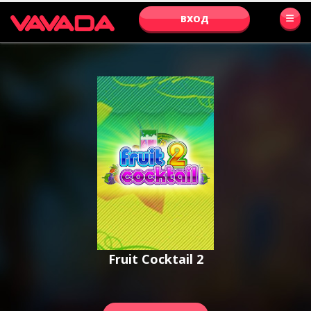
ВХОД
Fruit Cocktail 2