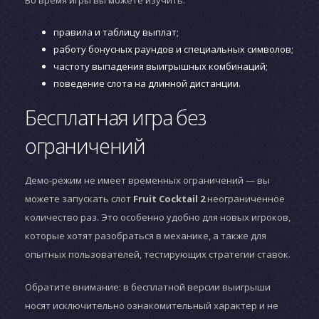
Во время игры вы можете изучить:
правила и таблицу выплат;
работу бонусных раундов и специальных символов;
частоту выпадения выигрышных комбинаций;
поведение слота на длинной дистанции.
Бесплатная игра без
ограничений
Демо-режим не имеет временных ограничений — вы
можете запускать слот
Fruit Cocktail 2
неограниченное
количество раз. Это особенно удобно для новых игроков,
которые хотят разобраться в механике, а также для
опытных пользователей, тестирующих стратегии ставок.
Обратите внимание: в бесплатной версии выигрыши
носят исключительно ознакомительный характер и не