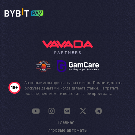
Азартные игры призваны развлекать. Помните, что вы
рискуете деньгами, когда делаете ставки. Не тратьте
больше, чем можете позволить себе проиграть.
Главная
Игровые автоматы