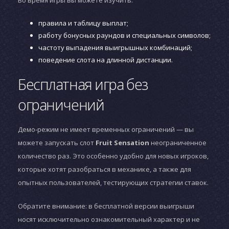
Во время игры вы можете изучить:
правила и таблицу выплат;
работу бонусных раундов и специальных символов;
частоту выпадения выигрышных комбинаций;
поведение слота на длинной дистанции.
Бесплатная игра без
ограничений
Демо-режим не имеет временных ограничений — вы
можете запускать слот
Fruit Sensation
неограниченное
количество раз. Это особенно удобно для новых игроков,
которые хотят разобраться в механике, а также для
опытных пользователей, тестирующих стратегии ставок.
Обратите внимание: в бесплатной версии выигрыши
носят исключительно ознакомительный характер и не