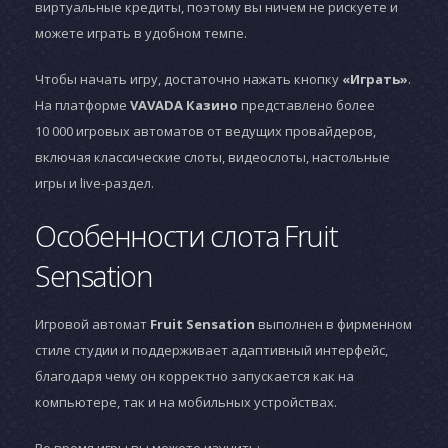
виртуальные кредиты, поэтому вы ничем не рискуете и
можете играть в удобном темпе.
Чтобы начать игру, достаточно нажать кнопку
«Играть»
.
На платформе
VAVADA Казино
представлено более
10 000 игровых автоматов от ведущих провайдеров,
включая классические слоты, видеослоты, настольные
игры и live-раздел.
Особенности слота Fruit
Sensation
Игровой автомат
Fruit Sensation
выполнен в фирменном
стиле студии
и поддерживает адаптивный интерфейс,
благодаря чему он корректно запускается как на
компьютере, так и на мобильных устройствах.