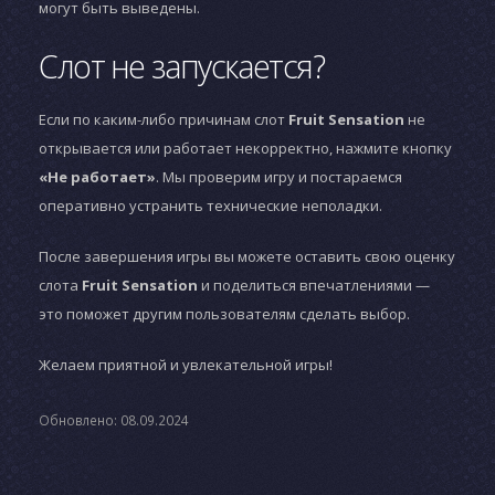
могут быть выведены.
Слот не запускается?
Если по каким-либо причинам слот
Fruit Sensation
не
открывается или работает некорректно, нажмите кнопку
«Не работает»
. Мы проверим игру и постараемся
оперативно устранить технические неполадки.
После завершения игры вы можете оставить свою оценку
слота
Fruit Sensation
и поделиться впечатлениями —
это поможет другим пользователям сделать выбор.
Желаем приятной и увлекательной игры!
Обновлено:
08.09.2024