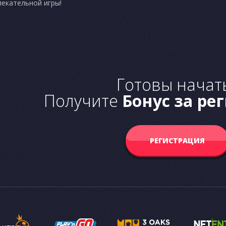
лекательной игры!
Готовы начат
Получите
Бонус за ре
РЕГИСТРАЦИЯ