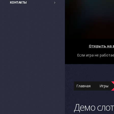
КОНТАКТЫ
Открыть на 
Если игра не работа
Главная
Игры
Демо слот