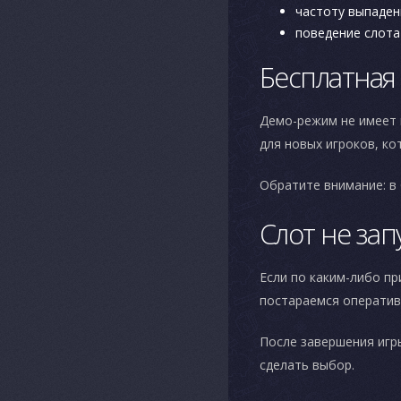
частоту выпаден
поведение слота
Бесплатная
Демо-режим не имеет 
для новых игроков, ко
Обратите внимание: в
Слот не зап
Если по каким-либо п
постараемся оператив
После завершения игр
сделать выбор.