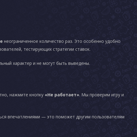
se
неограниченное количество раз. Это особенно удобно
зователей, тестирующих стратегии ставок.
ьный характер и не могут быть выведены.
тно, нажмите кнопку
«Не работает»
. Мы проверим игру и
ься впечатлениями — это поможет другим пользователям