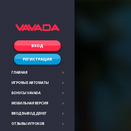
ВХОД
РЕГИСТРАЦИЯ
ГЛАВНАЯ
ИГРОВЫЕ АВТОМАТЫ
БОНУСЫ VAVADA
МОБИЛЬНАЯ ВЕРСИЯ
ВВОД ВЫВОД ДЕНЕГ
ОТЗЫВЫ ИГРОКОВ