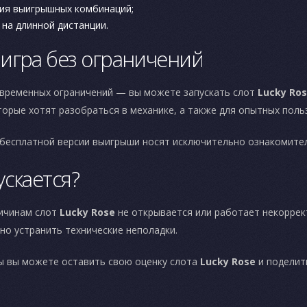
ия выигрышных комбинаций;
 на длинной дистанции.
 игра без ограничений
временных ограничений — вы можете запускать слот
Lucky Ro
торые хотят разобраться в механике, а также для опытных поль
 бесплатной версии выигрыши носят исключительно ознакомител
ускается?
ричинам слот
Lucky Rose
не открывается или работает некоррек
но устранить технические неполадки.
ы вы можете оставить свою оценку слота
Lucky Rose
и поделит