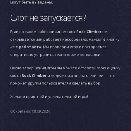
могут быть выведены.
Слот не запускается?
Если по каким-либо причинам слот
Rock Climber
не
открывается или работает некорректно, нажмите кнопку
«Не работает»
. Мы проверим игру и постараемся
оперативно устранить технические неполадки.
После завершения игры вы можете оставить свою оценку
слота
Rock Climber
и поделиться впечатлениями — это
поможет другим пользователям сделать выбор.
Желаем приятной и увлекательной игры!
Обновлено:
08.09.2024