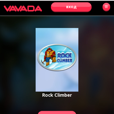
ВХОД
Rock Climber