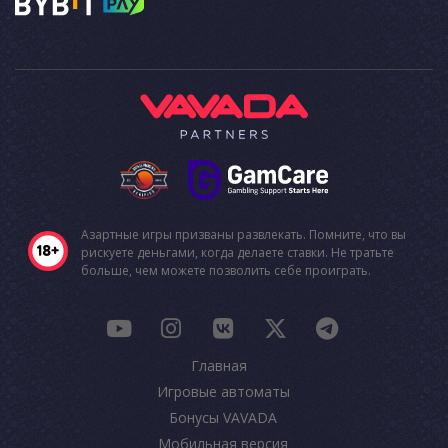
Азартные игры призваны развлекать. Помните, что вы
рискуете деньгами, когда делаете ставки. Не тратьте
больше, чем можете позволить себе проиграть.
Главная
Игровые автоматы
Бонусы VAVADA
Мобильная версия