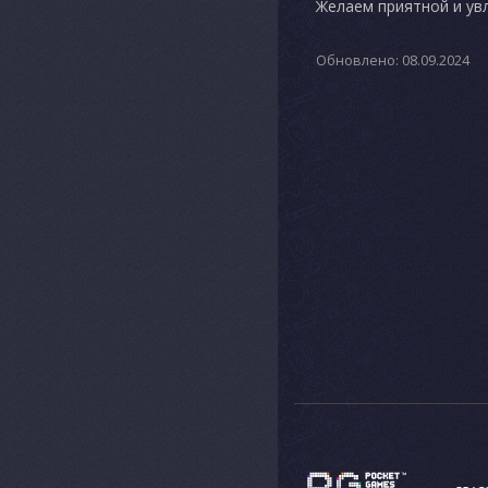
Желаем приятной и ув
Обновлено:
08.09.2024