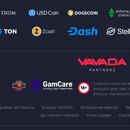
Азартные игры призв
рискуете деньгами, к
больше, чем можете 
гровые автоматы
Бонусы VAVADA
Мобильная версия
В
Доступное зеркало
Регистрация
Скач