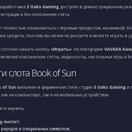
азработчика
3 Oaks Gaming
доступен в демонстрационном режи
гистрации и без пополнения счёта.
т полностью ознакомиться с игровым процессом, механикой, бо
ые кредиты, поэтому вы ничем не рискуете и можете играть в у
остаточно нажать кнопку
«Играть»
. На платформе
VAVADA Каз
включая классические слоты, видеослоты, настольные игры и liv
 слота Book of Sun
 of Sun
выполнен в фирменном стиле студии
3 Oaks Gaming
и 
 как на компьютере, так и на мобильных устройствах.
ете изучить:
цу выплат;
 раундов и специальных символов;