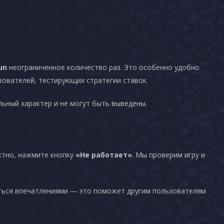
un
неограниченное количество раз. Это особенно удобно
зователей, тестирующих стратегии ставок.
ьный характер и не могут быть выведены.
ктно, нажмите кнопку
«Не работает»
. Мы проверим игру и
ться впечатлениями — это поможет другим пользователям