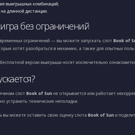
ия выигрышных комбинаций;
 на длинной дистанции.
 игра без ограничений
временных ограничений — вы можете запускать слот
Book of S
торые хотят разобраться в механике, а также для опытных поль
 бесплатной версии выигрыши носят исключительно ознакомител
ускается?
ричинам слот
Book of Sun
не открывается или работает некорре
но устранить технические неполадки.
ы вы можете оставить свою оценку слота
Book of Sun
и подели