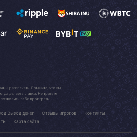
аны развлекать. Помните, что вы
огда делаете ставки. Не тратьте
позволить себе проиграть.
вод Вывод денег
Отзывы игроков
Контакты
ать
Карта сайта