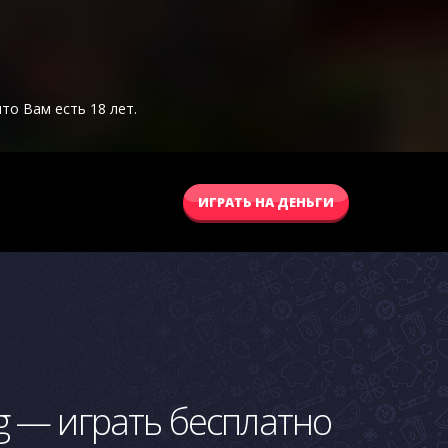
то Вам есть 18 лет.
ИГРАТЬ НА ДЕНЬГИ
ng — играть бесплатно