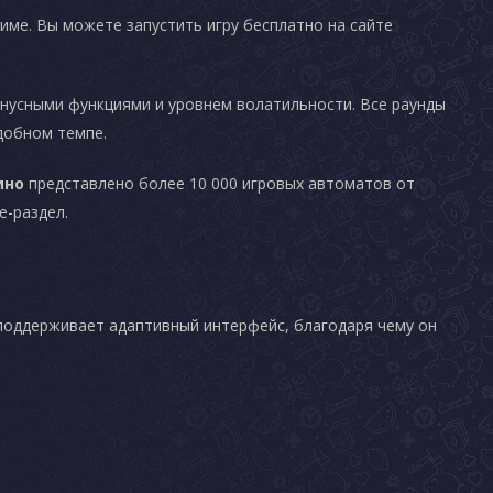
ме. Вы можете запустить игру бесплатно на сайте
нусными функциями и уровнем волатильности. Все раунды
добном темпе.
ино
представлено более 10 000 игровых автоматов от
e-раздел.
поддерживает адаптивный интерфейс, благодаря чему он