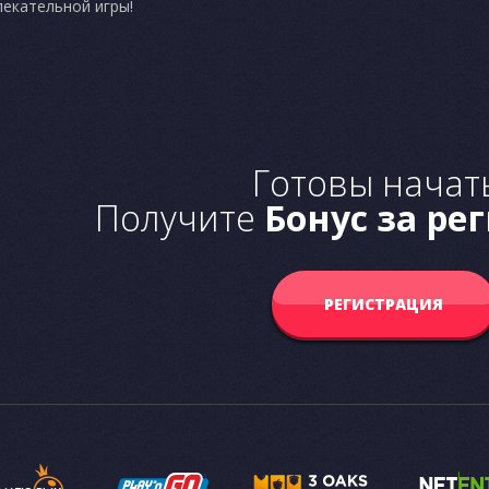
лекательной игры!
Готовы начат
Получите
Бонус за ре
РЕГИСТРАЦИЯ