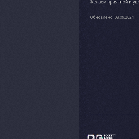
Желаем приятной и ув
Обновлено:
08.09.2024