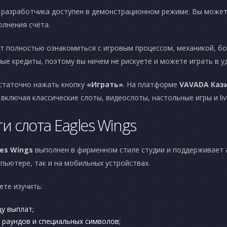
 разработчика
доступен в демонстрационном режиме. Вы можете
олнения счёта.
т полностью ознакомиться с игровым процессом, механикой, бо
ые кредиты, поэтому вы ничем не рискуете и можете играть в у
остаточно нажать кнопку
«Играть»
. На платформе
VAVADA Каз
включая классические слоты, видеослоты, настольные игры и liv
 слота Eagles Wings
les Wings
выполнен в фирменном стиле студии
и поддерживает 
мпьютере, так и на мобильных устройствах.
ете изучить:
цу выплат;
 раундов и специальных символов;