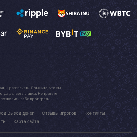
аны развлекать. Помните, что вы
огда делаете ставки. Не тратьте
позволить себе проиграть.
вод Вывод денег
Отзывы игроков
Контакты
ать
Карта сайта