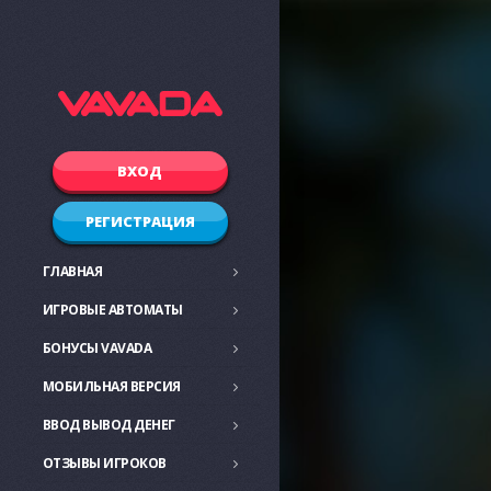
ВХОД
РЕГИСТРАЦИЯ
ГЛАВНАЯ
ИГРОВЫЕ АВТОМАТЫ
БОНУСЫ VAVADA
МОБИЛЬНАЯ ВЕРСИЯ
ВВОД ВЫВОД ДЕНЕГ
ОТЗЫВЫ ИГРОКОВ