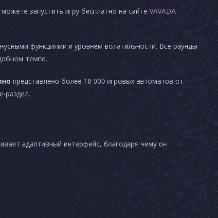
 можете запустить игру бесплатно на сайте
VAVADA
нусными функциями и уровнем волатильности. Все раунды
добном темпе.
ино
представлено более 10 000 игровых автоматов от
e-раздел.
ивает адаптивный интерфейс, благодаря чему он