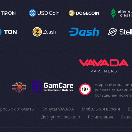
Азартные игры призв
рискуете деньгами, к
больше, чем можете 
гровые автоматы
Бонусы VAVADA
Мобильная версия
В
Доступное зеркало
Регистрация
Скач