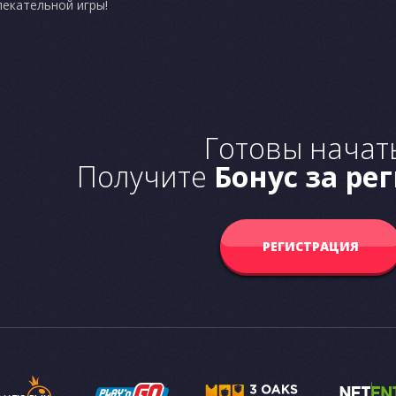
лекательной игры!
Готовы начат
Получите
Бонус за ре
РЕГИСТРАЦИЯ