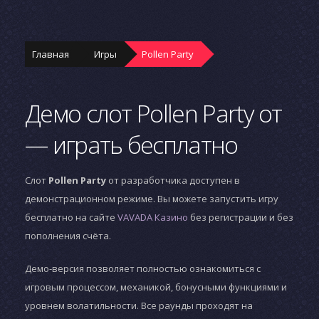
Главная
Игры
Pollen Party
Демо слот Pollen Party от
— играть бесплатно
Слот
Pollen Party
от разработчика
доступен в
демонстрационном режиме. Вы можете запустить игру
бесплатно на сайте
VAVADA Казино
без регистрации и без
пополнения счёта.
Демо-версия позволяет полностью ознакомиться с
игровым процессом, механикой, бонусными функциями и
уровнем волатильности. Все раунды проходят на