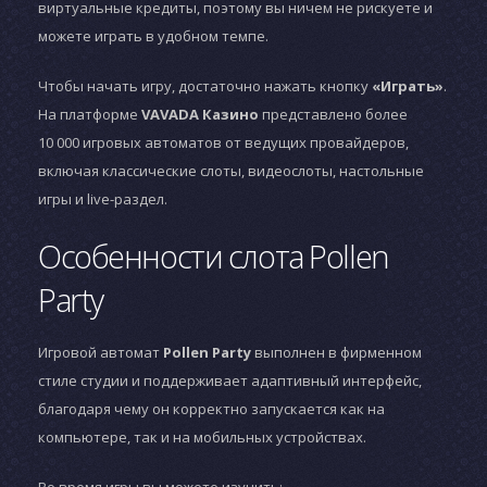
виртуальные кредиты, поэтому вы ничем не рискуете и
можете играть в удобном темпе.
Чтобы начать игру, достаточно нажать кнопку
«Играть»
.
На платформе
VAVADA Казино
представлено более
10 000 игровых автоматов от ведущих провайдеров,
включая классические слоты, видеослоты, настольные
игры и live-раздел.
Особенности слота Pollen
Party
Игровой автомат
Pollen Party
выполнен в фирменном
стиле студии
и поддерживает адаптивный интерфейс,
благодаря чему он корректно запускается как на
компьютере, так и на мобильных устройствах.