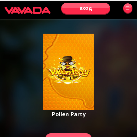
ВХОД
Pollen Party