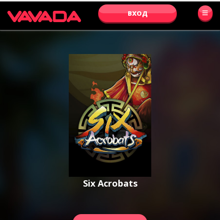
ВХОД
Six Acrobats