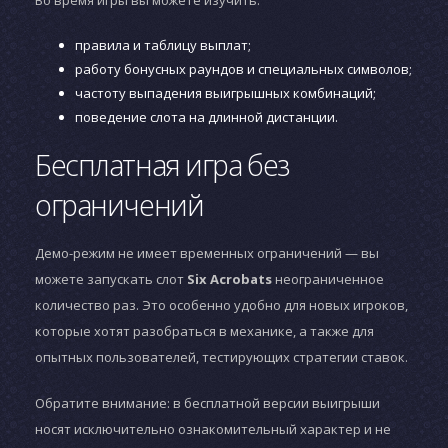
Во время игры вы можете изучить:
правила и таблицу выплат;
работу бонусных раундов и специальных символов;
частоту выпадения выигрышных комбинаций;
поведение слота на длинной дистанции.
Бесплатная игра без
ограничений
Демо-режим не имеет временных ограничений — вы
можете запускать слот
Six Acrobats
неограниченное
количество раз. Это особенно удобно для новых игроков,
которые хотят разобраться в механике, а также для
опытных пользователей, тестирующих стратегии ставок.
Обратите внимание: в бесплатной версии выигрыши
носят исключительно ознакомительный характер и не