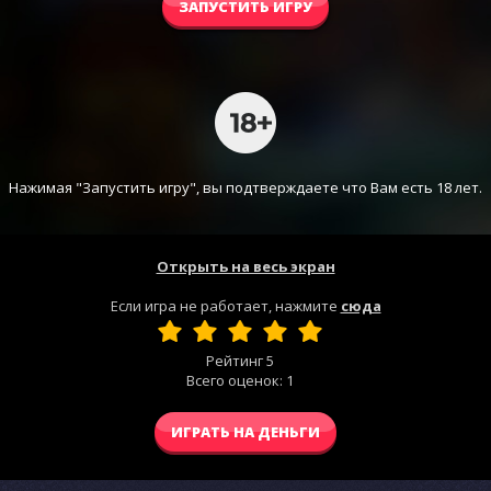
ЗАПУСТИТЬ ИГРУ
Нажимая "Запустить игру", вы подтверждаете что Вам есть 18 лет.
Открыть на весь экран
Если игра не работает, нажмите
сюда
Рейтинг
5
Всего оценок:
1
ИГРАТЬ НА ДЕНЬГИ