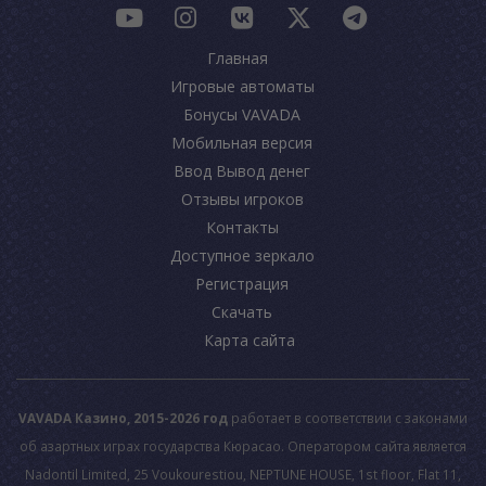
Главная
Игровые автоматы
Бонусы VAVADA
Мобильная версия
Ввод Вывод денег
Отзывы игроков
Контакты
Доступное зеркало
Регистрация
Скачать
Карта сайта
VAVADA Казино, 2015-2026 год
работает в соответствии с законами
об азартных играх государства Кюрасао. Оператором сайта является
Nadontil Limited, 25 Voukourestiou, NEPTUNE HOUSE, 1st floor, Flat 11,