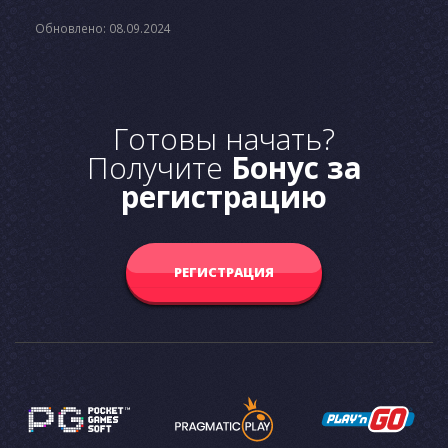
Обновлено:
08.09.2024
Готовы начать?
Получите
Бонус за
регистрацию
РЕГИСТРАЦИЯ