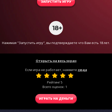
ЗАПУСТИТЬ ИГРУ
Нажимая "Запустить игру", вы подтверждаете что Вам есть 18 лет.
Открыть на весь экран
Если игра не работает, нажмите
сюда
Рейтинг
5
Всего оценок:
1
ИГРАТЬ НА ДЕНЬГИ