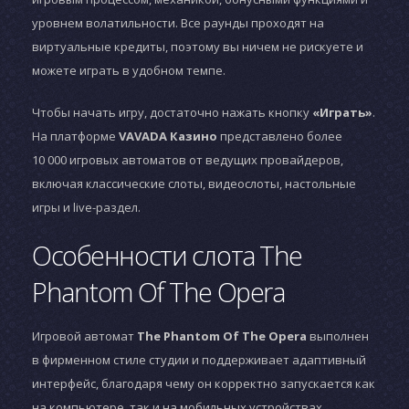
уровнем волатильности. Все раунды проходят на
виртуальные кредиты, поэтому вы ничем не рискуете и
можете играть в удобном темпе.
Чтобы начать игру, достаточно нажать кнопку
«Играть»
.
На платформе
VAVADA Казино
представлено более
10 000 игровых автоматов от ведущих провайдеров,
включая классические слоты, видеослоты, настольные
игры и live-раздел.
Особенности слота The
Phantom Of The Opera
Игровой автомат
The Phantom Of The Opera
выполнен
в фирменном стиле студии
и поддерживает адаптивный
интерфейс, благодаря чему он корректно запускается как
на компьютере, так и на мобильных устройствах.