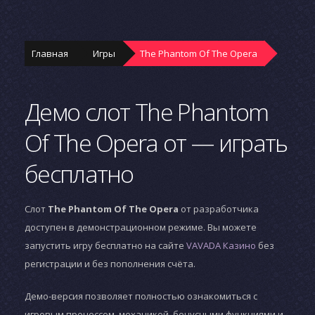
Главная
Игры
The Phantom Of The Opera
Демо слот The Phantom
Of The Opera от — играть
бесплатно
Слот
The Phantom Of The Opera
от разработчика
доступен в демонстрационном режиме. Вы можете
запустить игру бесплатно на сайте
VAVADA Казино
без
регистрации и без пополнения счёта.
Демо-версия позволяет полностью ознакомиться с
игровым процессом, механикой, бонусными функциями и