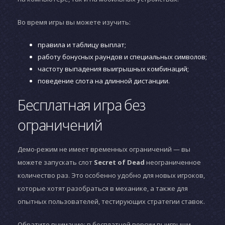
Во время игры вы можете изучить:
правила и таблицу выплат;
работу бонусных раундов и специальных символов;
частоту выпадения выигрышных комбинаций;
поведение слота на длинной дистанции.
Бесплатная игра без
ограничений
Демо-режим не имеет временных ограничений — вы
можете запускать слот
Secret of Dead
неограниченное
количество раз. Это особенно удобно для новых игроков,
которые хотят разобраться в механике, а также для
опытных пользователей, тестирующих стратегии ставок.
Обратите внимание: в бесплатной версии выигрыши