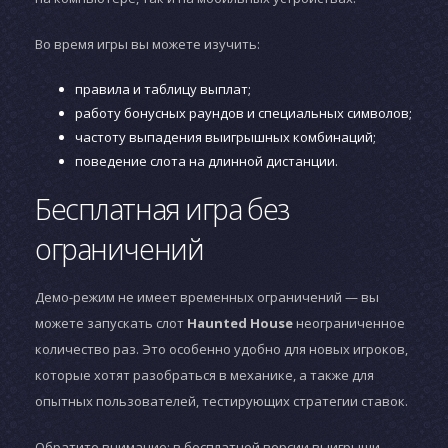
Во время игры вы можете изучить:
правила и таблицу выплат;
работу бонусных раундов и специальных символов;
частоту выпадения выигрышных комбинаций;
поведение слота на длинной дистанции.
Бесплатная игра без
ограничений
Демо-режим не имеет временных ограничений — вы
можете запускать слот
Haunted House
неограниченное
количество раз. Это особенно удобно для новых игроков,
которые хотят разобраться в механике, а также для
опытных пользователей, тестирующих стратегии ставок.
Обратите внимание: в бесплатной версии выигрыши