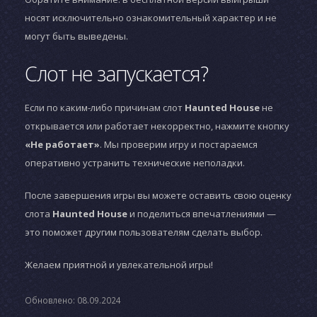
носят исключительно ознакомительный характер и не
могут быть выведены.
Слот не запускается?
Если по каким-либо причинам слот
Haunted House
не
открывается или работает некорректно, нажмите кнопку
«Не работает»
. Мы проверим игру и постараемся
оперативно устранить технические неполадки.
После завершения игры вы можете оставить свою оценку
слота
Haunted House
и поделиться впечатлениями —
это поможет другим пользователям сделать выбор.
Желаем приятной и увлекательной игры!
Обновлено:
08.09.2024