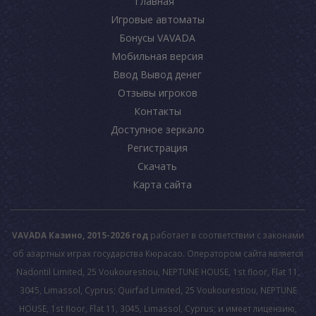
Главная
Игровые автоматы
Бонусы VAVADA
Мобильная версия
Ввод Вывод денег
Отзывы игроков
Контакты
Доступное зеркало
Регистрация
Скачать
Карта сайта
VAVADA Казино, 2015-2026 год
работает в соответствии с законами
об азартных играх государства Кюрасао. Оператором сайта является
Nadontil Limited, 25 Voukourestiou, NEPTUNE HOUSE, 1st floor, Flat 11,
3045, Limassol, Cyprus; Quirfad Limited, 25 Voukourestiou, NEPTUNE
HOUSE, 1st floor, Flat 11, 3045, Limassol, Cyprus; и имеет лицензию,