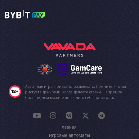
Азартные игры призваны развлекать. Помните, что вы
рискуете деньгами, когда делаете ставки. Не тратьте
больше, чем можете позволить себе проиграть.
Главная
Игровые автоматы