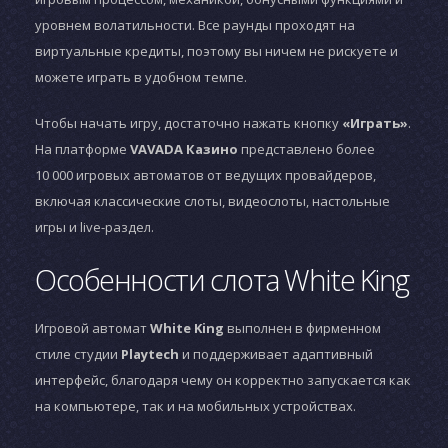
уровнем волатильности. Все раунды проходят на
виртуальные кредиты, поэтому вы ничем не рискуете и
можете играть в удобном темпе.
Чтобы начать игру, достаточно нажать кнопку
«Играть»
.
На платформе
VAVADA Казино
представлено более
10 000 игровых автоматов от ведущих провайдеров,
включая классические слоты, видеослоты, настольные
игры и live-раздел.
Особенности слота White King
Игровой автомат
White King
выполнен в фирменном
стиле студии
Playtech
и поддерживает адаптивный
интерфейс, благодаря чему он корректно запускается как
на компьютере, так и на мобильных устройствах.