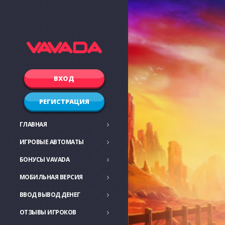
ВХОД
РЕГИСТРАЦИЯ
ГЛАВНАЯ
ИГРОВЫЕ АВТОМАТЫ
БОНУСЫ VAVADA
МОБИЛЬНАЯ ВЕРСИЯ
ВВОД ВЫВОД ДЕНЕГ
ОТЗЫВЫ ИГРОКОВ