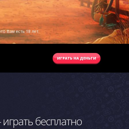
то Вам есть 18 лет.
ИГРАТЬ НА ДЕНЬГИ
 — играть бесплатно