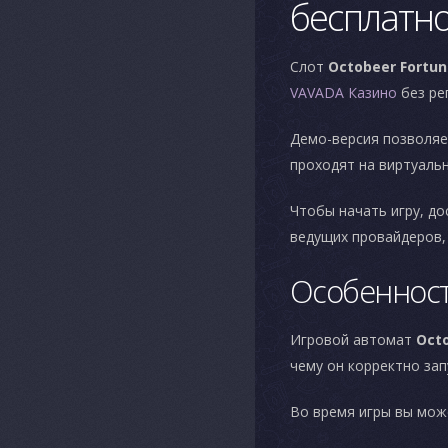
бесплатн
Слот
Octobeer Fortun
VAVADA Казино
без ре
Демо-версия позволяе
проходят на виртуальн
Чтобы начать игру, д
ведущих провайдеров, 
Особенност
Игровой автомат
Octo
чему он корректно зап
Во время игры вы мож