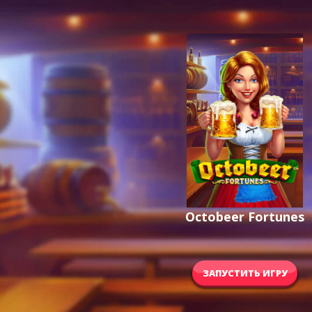
Octobeer Fortunes
ЗАПУСТИТЬ ИГРУ