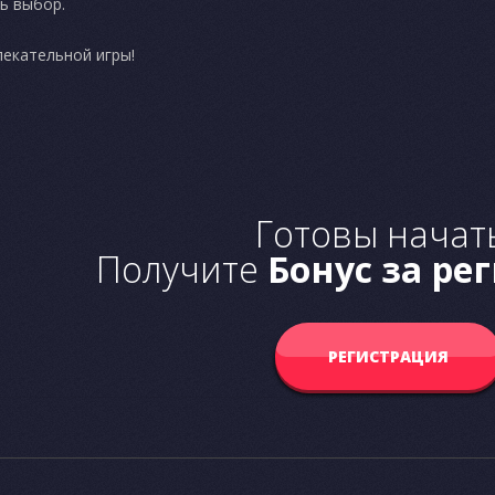
ь выбор.
лекательной игры!
Готовы начат
Получите
Бонус за ре
РЕГИСТРАЦИЯ