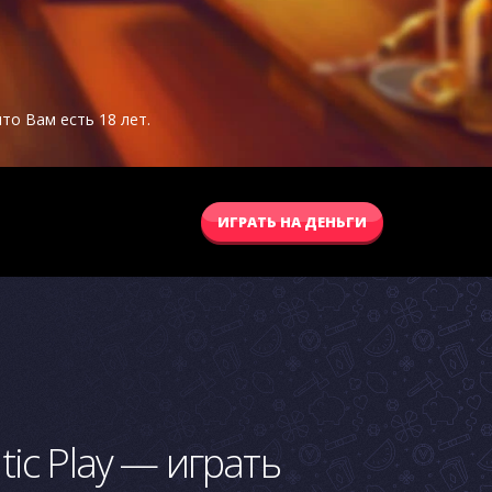
то Вам есть 18 лет.
ИГРАТЬ НА ДЕНЬГИ
ic Play — играть