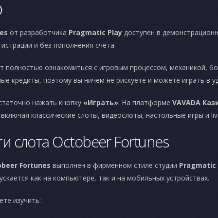
о
es
от разработчика
Pragmatic Play
доступен в демонстрационн
гистрации и без пополнения счёта.
т полностью ознакомиться с игровым процессом, механикой, бо
ые кредиты, поэтому вы ничем не рискуете и можете играть в у
остаточно нажать кнопку
«Играть»
. На платформе
VAVADA Каз
включая классические слоты, видеослоты, настольные игры и liv
и слота Octobeer Fortunes
beer Fortunes
выполнен в фирменном стиле студии
Pragmatic 
ускается как на компьютере, так и на мобильных устройствах.
ете изучить: