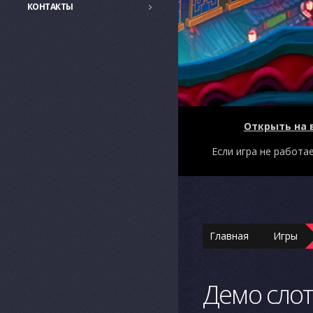
КОНТАКТЫ
Открыть на 
Если игра не работа
Главная
Игры
Демо слот