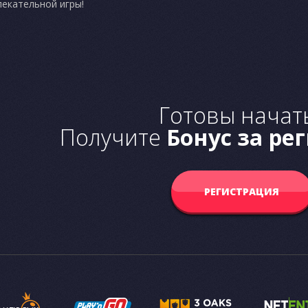
лекательной игры!
Готовы начат
Получите
Бонус за ре
РЕГИСТРАЦИЯ