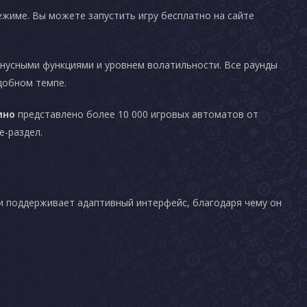
жиме. Вы можете запустить игру бесплатно на сайте
нусными функциями и уровнем волатильности. Все раунды
добном темпе.
ино
представлено более 10 000 игровых автоматов от
e-раздел.
и поддерживает адаптивный интерфейс, благодаря чему он