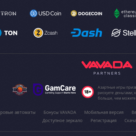
Азартные игры призв
рискуете деньгами, к
больше, чем можете 
гровые автоматы
Бонусы VAVADA
Мобильная версия
В
Доступное зеркало
Регистрация
Скач