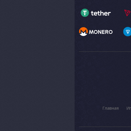
Главная
И