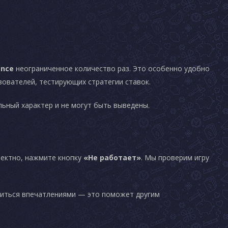
ance
неограниченное количество раз. Это особенно удобно
зователей, тестирующих стратегии ставок.
ьный характер и не могут быть выведены.
ректно, нажмите кнопку
«Не работает»
. Мы проверим игру
иться впечатлениями — это поможет другим