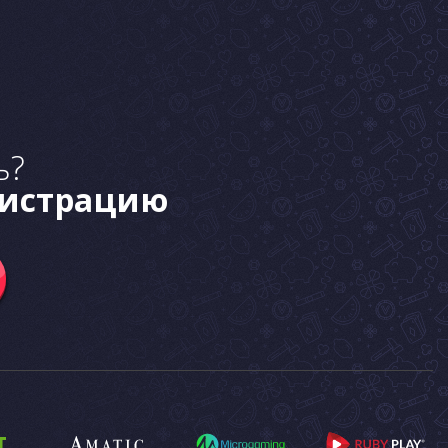
ь?
гистрацию