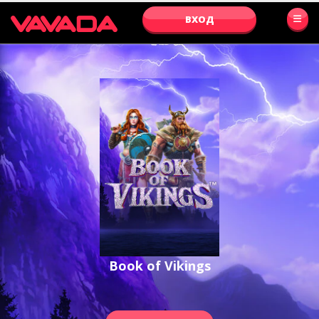
ВХОД
Book of Vikings