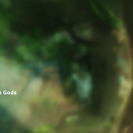
n Gods