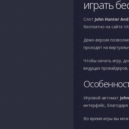
играть бе
Слот
John Hunter An
бесплатно на сайте
VA
Демо-версия позволяе
проходят на виртуальн
Чтобы начать игру, д
ведущих провайдеров, 
Особенност
Игровой автомат
Joh
интерфейс, благодаря 
Во время игры вы мож