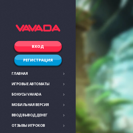
ВХОД
РЕГИСТРАЦИЯ
ГЛАВНАЯ
ИГРОВЫЕ АВТОМАТЫ
БОНУСЫ VAVADA
МОБИЛЬНАЯ ВЕРСИЯ
ВВОД ВЫВОД ДЕНЕГ
ОТЗЫВЫ ИГРОКОВ