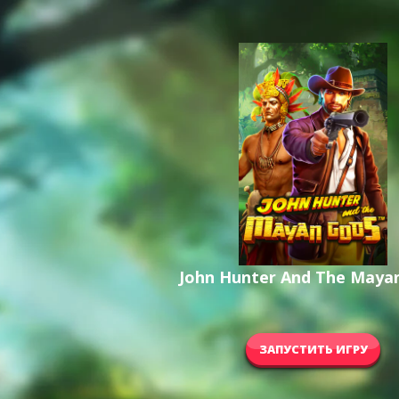
John Hunter And The Maya
ЗАПУСТИТЬ ИГРУ