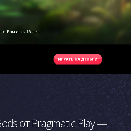
то Вам есть 18 лет.
ИГРАТЬ НА ДЕНЬГИ
ods от Pragmatic Play —