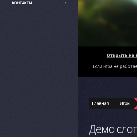
КОНТАКТЫ
Открыть на 
Если игра не работа
Главная
Игры
Демо слот