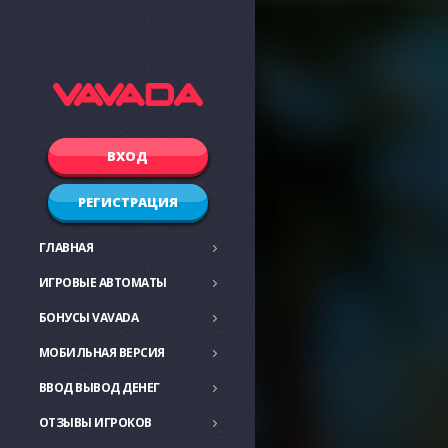
ВХОД
РЕГИСТРАЦИЯ
ГЛАВНАЯ
ИГРОВЫЕ АВТОМАТЫ
БОНУСЫ VAVADA
МОБИЛЬНАЯ ВЕРСИЯ
ВВОД ВЫВОД ДЕНЕГ
ОТЗЫВЫ ИГРОКОВ