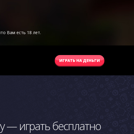
то Вам есть 18 лет.
ИГРАТЬ НА ДЕНЬГИ
ay — играть бесплатно