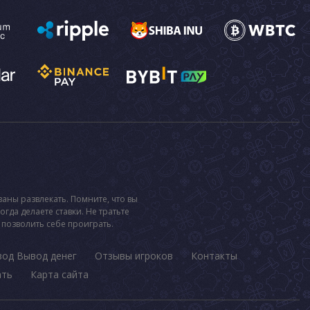
аны развлекать. Помните, что вы
огда делаете ставки. Не тратьте
позволить себе проиграть.
вод Вывод денег
Отзывы игроков
Контакты
ать
Карта сайта