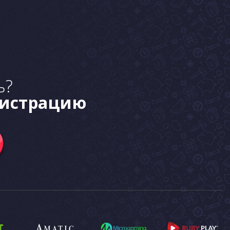
ь?
гистрацию