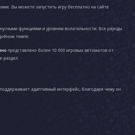
име. Вы можете запустить игру бесплатно на сайте
нусными функциями и уровнем волатильности. Все раунды
добном темпе.
ино
представлено более 10 000 игровых автоматов от
e-раздел.
поддерживает адаптивный интерфейс, благодаря чему он