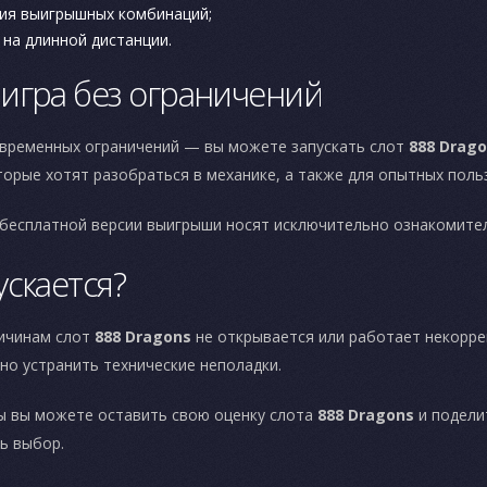
ия выигрышных комбинаций;
 на длинной дистанции.
 игра без ограничений
временных ограничений — вы можете запускать слот
888 Drag
торые хотят разобраться в механике, а также для опытных поль
 бесплатной версии выигрыши носят исключительно ознакомител
ускается?
ричинам слот
888 Dragons
не открывается или работает некорре
но устранить технические неполадки.
ы вы можете оставить свою оценку слота
888 Dragons
и подели
ь выбор.