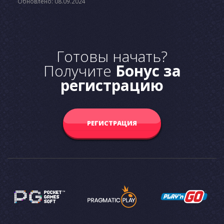
Обновлено:
08.09.2024
Готовы начать?
Получите
Бонус за
регистрацию
РЕГИСТРАЦИЯ