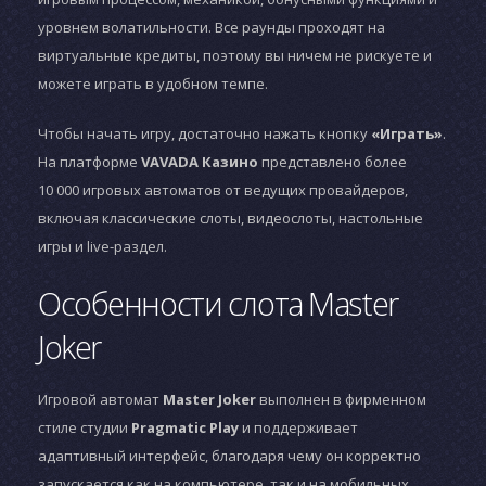
уровнем волатильности. Все раунды проходят на
виртуальные кредиты, поэтому вы ничем не рискуете и
можете играть в удобном темпе.
Чтобы начать игру, достаточно нажать кнопку
«Играть»
.
На платформе
VAVADA Казино
представлено более
10 000 игровых автоматов от ведущих провайдеров,
включая классические слоты, видеослоты, настольные
игры и live-раздел.
Особенности слота Master
Joker
Игровой автомат
Master Joker
выполнен в фирменном
стиле студии
Pragmatic Play
и поддерживает
адаптивный интерфейс, благодаря чему он корректно
запускается как на компьютере, так и на мобильных