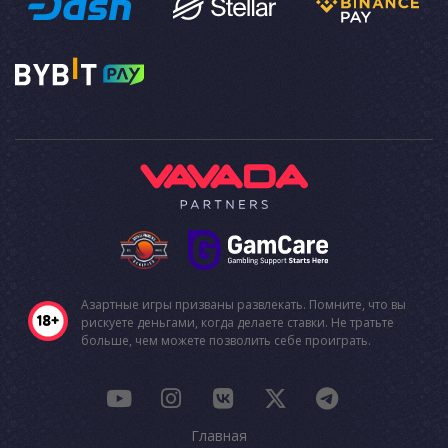
Азартные игры призваны развлекать. Помните, что вы
рискуете деньгами, когда делаете ставки. Не тратьте
больше, чем можете позволить себе проиграть.
Главная