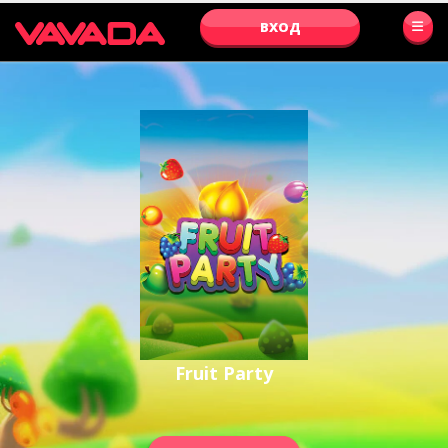
ВХОД
Fruit Party