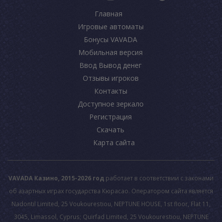
Главная
Игровые автоматы
Бонусы VAVADA
Мобильная версия
Ввод Вывод денег
Отзывы игроков
Контакты
Доступное зеркало
Регистрация
Скачать
Карта сайта
VAVADA Казино, 2015-2026 год
работает в соответствии с законами
об азартных играх государства Кюрасао. Оператором сайта является
Nadontil Limited, 25 Voukourestiou, NEPTUNE HOUSE, 1st floor, Flat 11,
3045, Limassol, Cyprus; Quirfad Limited, 25 Voukourestiou, NEPTUNE