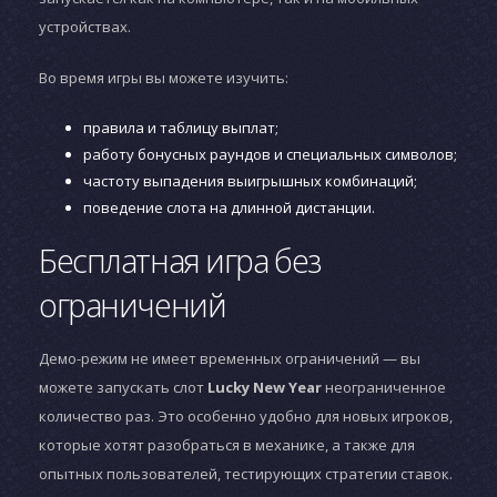
устройствах.
Во время игры вы можете изучить:
правила и таблицу выплат;
работу бонусных раундов и специальных символов;
частоту выпадения выигрышных комбинаций;
поведение слота на длинной дистанции.
Бесплатная игра без
ограничений
Демо-режим не имеет временных ограничений — вы
можете запускать слот
Lucky New Year
неограниченное
количество раз. Это особенно удобно для новых игроков,
которые хотят разобраться в механике, а также для
опытных пользователей, тестирующих стратегии ставок.