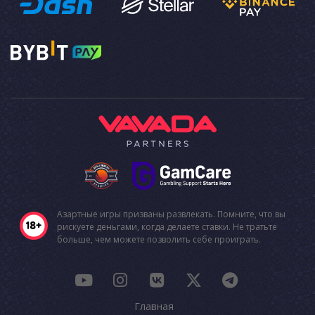
Азартные игры призваны развлекать. Помните, что вы
рискуете деньгами, когда делаете ставки. Не тратьте
больше, чем можете позволить себе проиграть.
Главная