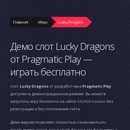
Главная
Игры
Lucky Dragons
Демо слот Lucky Dragons
от Pragmatic Play —
играть бесплатно
Слот
Lucky Dragons
от разработчика
Pragmatic Play
доступен в демонстрационном режиме. Вы можете
запустить игру бесплатно на сайте
VAVADA Казино
без
регистрации и без пополнения счёта.
Демо-версия позволяет полностью ознакомиться с
игровым процессом, механикой, бонусными функциями и