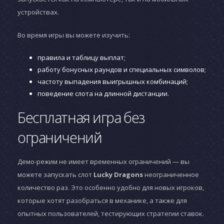
устройствах.
Во время игры вы можете изучить:
правила и таблицу выплат;
работу бонусных раундов и специальных символов;
частоту выпадения выигрышных комбинаций;
поведение слота на длинной дистанции.
Бесплатная игра без
ограничений
Демо-режим не имеет временных ограничений — вы
можете запускать слот
Lucky Dragons
неограниченное
количество раз. Это особенно удобно для новых игроков,
которые хотят разобраться в механике, а также для
опытных пользователей, тестирующих стратегии ставок.