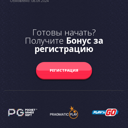
Обновлено:
08.09.2024
Готовы начать?
Получите
Бонус за
регистрацию
РЕГИСТРАЦИЯ