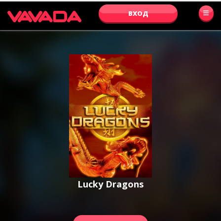
ВХОД
Lucky Dragons