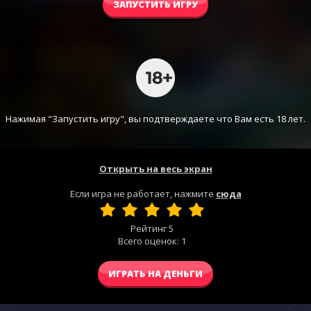
ЗАПУСТИТЬ ИГРУ
Нажимая "Запустить игру", вы подтверждаете что Вам есть 18 лет.
Открыть на весь экран
Если игра не работает, нажмите
сюда
Рейтинг
5
Всего оценок:
1
ИГРАТЬ НА ДЕНЬГИ