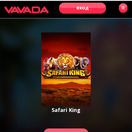
ВХОД
Safari King