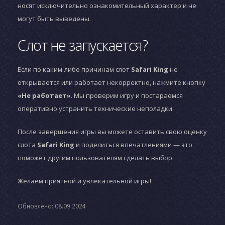
носят исключительно ознакомительный характер и не
могут быть выведены.
Слот не запускается?
Если по каким-либо причинам слот
Safari King
не
открывается или работает некорректно, нажмите кнопку
«Не работает»
. Мы проверим игру и постараемся
оперативно устранить технические неполадки.
После завершения игры вы можете оставить свою оценку
слота
Safari King
и поделиться впечатлениями — это
поможет другим пользователям сделать выбор.
Желаем приятной и увлекательной игры!
Обновлено:
08.09.2024