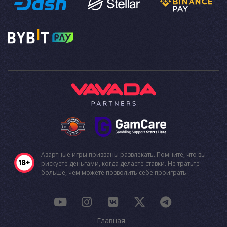
Азартные игры призваны развлекать. Помните, что вы
рискуете деньгами, когда делаете ставки. Не тратьте
больше, чем можете позволить себе проиграть.
Главная