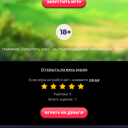
ЗАПУСТИТЬ ИГРУ
Нажимая "Запустить игру", вы подтверждаете что Вам есть 18 лет.
Открыть на весь экран
Если игра не работает, нажмите
сюда
Рейтинг
5
Всего оценок:
1
ИГРАТЬ НА ДЕНЬГИ