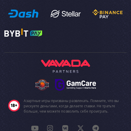
Азартные игры призваны развлекать. Помните, что вы
рискуете деньгами, когда делаете ставки. Не тратьте
больше, чем можете позволить себе проиграть.