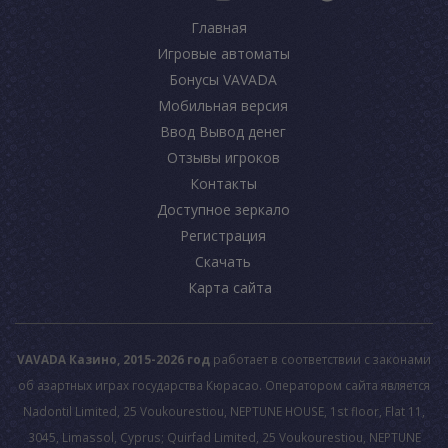
Главная
Игровые автоматы
Бонусы VAVADA
Мобильная версия
Ввод Вывод денег
Отзывы игроков
Контакты
Доступное зеркало
Регистрация
Скачать
Карта сайта
VAVADA Казино, 2015-2026 год
работает в соответствии с законами
об азартных играх государства Кюрасао. Оператором сайта является
Nadontil Limited, 25 Voukourestiou, NEPTUNE HOUSE, 1st floor, Flat 11,
3045, Limassol, Cyprus; Quirfad Limited, 25 Voukourestiou, NEPTUNE