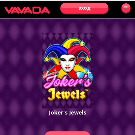
ВХОД
Joker's Jewels