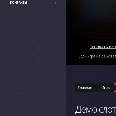
КОНТАКТЫ
Открыть на 
Если игра не работа
Главная
Игры
Демо слот