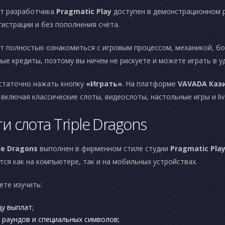
т разработчика
Pragmatic Play
доступен в демонстрационном р
гистрации и без пополнения счёта.
т полностью ознакомиться с игровым процессом, механикой, бо
ые кредиты, поэтому вы ничем не рискуете и можете играть в у
остаточно нажать кнопку
«Играть»
. На платформе
VAVADA Каз
включая классические слоты, видеослоты, настольные игры и liv
 слота Triple Dragons
le Dragons
выполнен в фирменном стиле студии
Pragmatic Pla
тся как на компьютере, так и на мобильных устройствах.
ете изучить:
цу выплат;
 раундов и специальных символов;