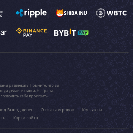
аны развлекать. Помните, что вы
огда делаете ставки. Не тратьте
позволить себе проиграть.
вод Вывод денег
Отзывы игроков
Контакты
ать
Карта сайта