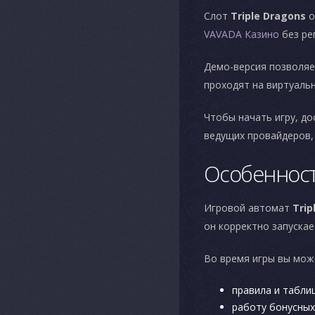
Слот
Triple Dragons
о
VAVADA Казино
без ре
Демо-версия позволяе
проходят на виртуальн
Чтобы начать игру, д
ведущих провайдеров, 
Особенности
Игровой автомат
Trip
он корректно запускае
Во время игры вы мож
правила и табли
работу бонусных