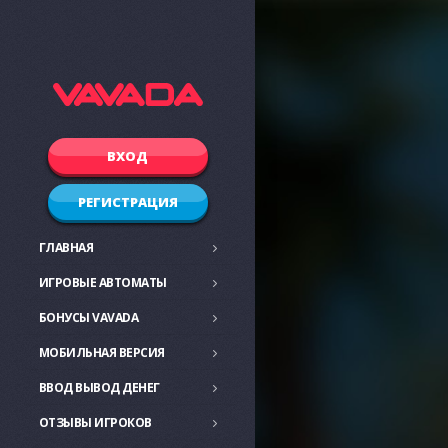
ВХОД
РЕГИСТРАЦИЯ
ГЛАВНАЯ
ИГРОВЫЕ АВТОМАТЫ
БОНУСЫ VAVADA
МОБИЛЬНАЯ ВЕРСИЯ
ВВОД ВЫВОД ДЕНЕГ
ОТЗЫВЫ ИГРОКОВ