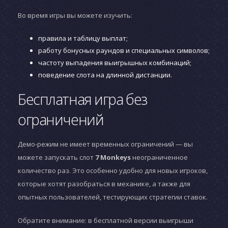
Во время игры вы можете изучить:
правила и таблицу выплат;
работу бонусных раундов и специальных символов;
частоту выпадения выигрышных комбинаций;
поведение слота на длинной дистанции.
Бесплатная игра без
ограничений
Демо-режим не имеет временных ограничений — вы
можете запускать слот
7 Monkeys
неограниченное
количество раз. Это особенно удобно для новых игроков,
которые хотят разобраться в механике, а также для
опытных пользователей, тестирующих стратегии ставок.
Обратите внимание: в бесплатной версии выигрыши