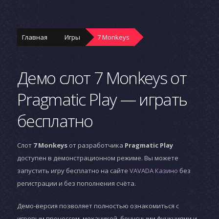
Главная
Игры
7 Monkeys
Демо слот 7 Monkeys от
Pragmatic Play — играть
бесплатно
Слот
7 Monkeys
от разработчика
Pragmatic Play
доступен в демонстрационном режиме. Вы можете
запустить игру бесплатно на сайте
VAVADA Казино
без
регистрации и без пополнения счёта.
Демо-версия позволяет полностью ознакомиться с
игровым процессом, механикой, бонусными функциями и