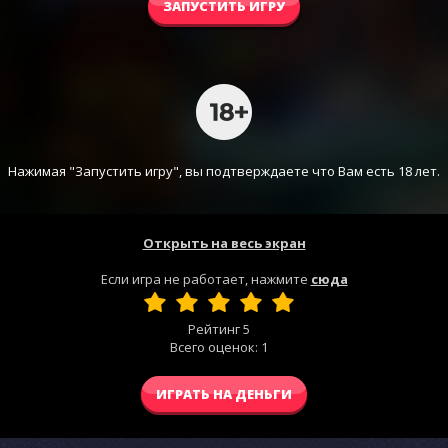
ЗАПУСТИТЬ ИГРУ
Нажимая "Запустить игру", вы подтверждаете что Вам есть 18 лет.
Открыть на весь экран
Если игра не работает, нажмите
сюда
Рейтинг
5
Всего оценок:
1
ИГРАТЬ НА ДЕНЬГИ