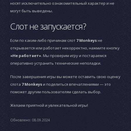
носят исключительно ознакомительный характер и не
могут быть выведены.
Слот не запускается?
Если по каким-либо причинам слот
7 Monkeys
не
открывается или работает некорректно, нажмите кнопку
«Не работает»
. Мы проверим игру и постараемся
оперативно устранить технические неполадки.
После завершения игры вы можете оставить свою оценку
слота
7 Monkeys
и поделиться впечатлениями — это
поможет другим пользователям сделать выбор.
Желаем приятной и увлекательной игры!
Обновлено:
08.09.2024