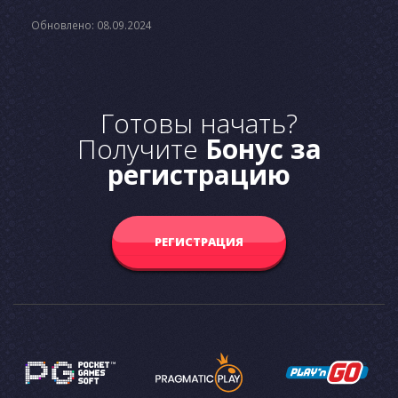
Обновлено:
08.09.2024
Готовы начать?
Получите
Бонус за
регистрацию
РЕГИСТРАЦИЯ