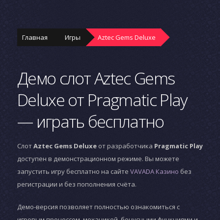
Главная
Игры
Aztec Gems Deluxe
Демо слот Aztec Gems
Deluxe от Pragmatic Play
— играть бесплатно
Слот
Aztec Gems Deluxe
от разработчика
Pragmatic Play
доступен в демонстрационном режиме. Вы можете
запустить игру бесплатно на сайте
VAVADA Казино
без
регистрации и без пополнения счёта.
Демо-версия позволяет полностью ознакомиться с
игровым процессом, механикой, бонусными функциями и