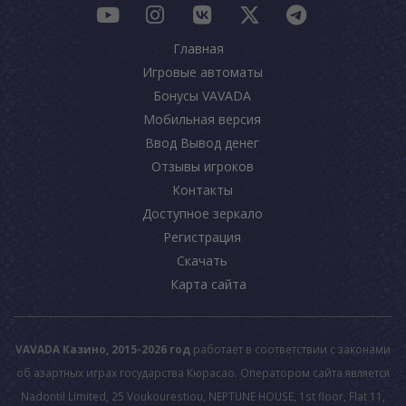
Главная
Игровые автоматы
Бонусы VAVADA
Мобильная версия
Ввод Вывод денег
Отзывы игроков
Контакты
Доступное зеркало
Регистрация
Скачать
Карта сайта
VAVADA Казино, 2015-2026 год
работает в соответствии с законами
об азартных играх государства Кюрасао. Оператором сайта является
Nadontil Limited, 25 Voukourestiou, NEPTUNE HOUSE, 1st floor, Flat 11,