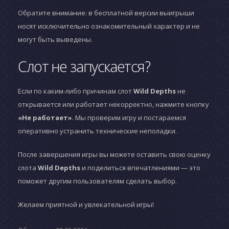
Обратите внимание: в бесплатной версии выигрыши
носят исключительно ознакомительный характер и не
могут быть выведены.
Слот не запускается?
Если по каким-либо причинам слот
Wild Depths
не
открывается или работает некорректно, нажмите кнопку
«Не работает»
. Мы проверим игру и постараемся
оперативно устранить технические неполадки.
После завершения игры вы можете оставить свою оценку
слота
Wild Depths
и поделиться впечатлениями — это
поможет другим пользователям сделать выбор.
Желаем приятной и увлекательной игры!