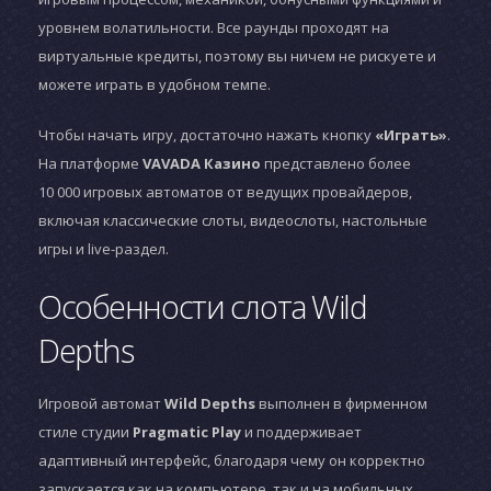
уровнем волатильности. Все раунды проходят на
виртуальные кредиты, поэтому вы ничем не рискуете и
можете играть в удобном темпе.
Чтобы начать игру, достаточно нажать кнопку
«Играть»
.
На платформе
VAVADA Казино
представлено более
10 000 игровых автоматов от ведущих провайдеров,
включая классические слоты, видеослоты, настольные
игры и live-раздел.
Особенности слота Wild
Depths
Игровой автомат
Wild Depths
выполнен в фирменном
стиле студии
Pragmatic Play
и поддерживает
адаптивный интерфейс, благодаря чему он корректно
запускается как на компьютере, так и на мобильных