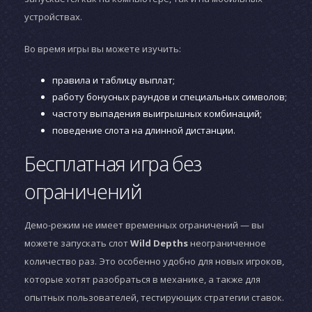
устройствах.
Во время игры вы можете изучить:
правила и таблицу выплат;
работу бонусных раундов и специальных символов;
частоту выпадения выигрышных комбинаций;
поведение слота на длинной дистанции.
Бесплатная игра без
ограничений
Демо-режим не имеет временных ограничений — вы
можете запускать слот
Wild Depths
неограниченное
количество раз. Это особенно удобно для новых игроков,
которые хотят разобраться в механике, а также для
опытных пользователей, тестирующих стратегии ставок.