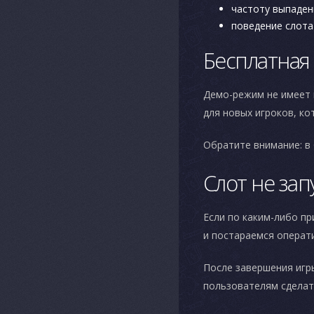
частоту выпаден
поведение слота
Бесплатная
Демо-режим не имеет 
для новых игроков, ко
Обратите внимание: в
Слот не зап
Если по каким-либо п
и постараемся операт
После завершения игр
пользователям сделат