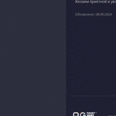
Желаем приятной и ув
Обновлено:
08.09.2024