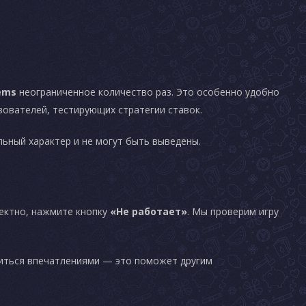
ems
неограниченное количество раз. Это особенно удобно
зователей, тестирующих стратегии ставок.
ьный характер и не могут быть выведены.
ектно, нажмите кнопку
«Не работает»
. Мы проверим игру
иться впечатлениями — это поможет другим