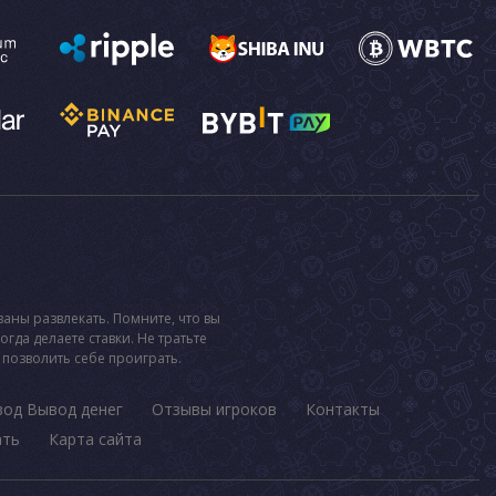
аны развлекать. Помните, что вы
огда делаете ставки. Не тратьте
позволить себе проиграть.
вод Вывод денег
Отзывы игроков
Контакты
ать
Карта сайта