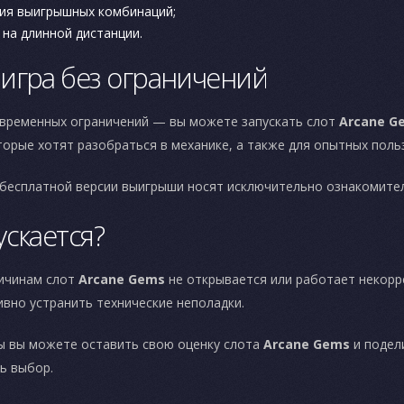
ия выигрышных комбинаций;
 на длинной дистанции.
 игра без ограничений
временных ограничений — вы можете запускать слот
Arcane G
торые хотят разобраться в механике, а также для опытных поль
 бесплатной версии выигрыши носят исключительно ознакомител
ускается?
ричинам слот
Arcane Gems
не открывается или работает некорр
ивно устранить технические неполадки.
ы вы можете оставить свою оценку слота
Arcane Gems
и подел
ь выбор.