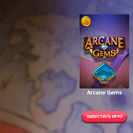
Arcane Gems
ЗАПУСТИТЬ ИГРУ