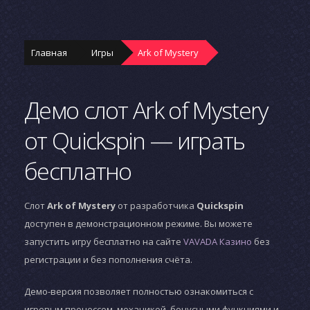
Главная
Игры
Ark of Mystery
Демо слот Ark of Mystery
от Quickspin — играть
бесплатно
Слот
Ark of Mystery
от разработчика
Quickspin
доступен в демонстрационном режиме. Вы можете
запустить игру бесплатно на сайте
VAVADA Казино
без
регистрации и без пополнения счёта.
Демо-версия позволяет полностью ознакомиться с
игровым процессом, механикой, бонусными функциями и