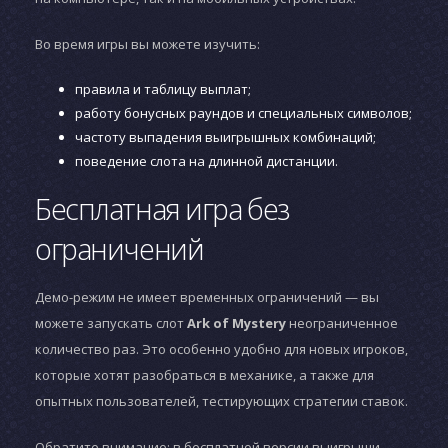
Во время игры вы можете изучить:
правила и таблицу выплат;
работу бонусных раундов и специальных символов;
частоту выпадения выигрышных комбинаций;
поведение слота на длинной дистанции.
Бесплатная игра без
ограничений
Демо-режим не имеет временных ограничений — вы
можете запускать слот
Ark of Mystery
неограниченное
количество раз. Это особенно удобно для новых игроков,
которые хотят разобраться в механике, а также для
опытных пользователей, тестирующих стратегии ставок.
Обратите внимание: в бесплатной версии выигрыши