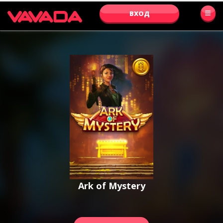
ВХОД
Ark of Mystery