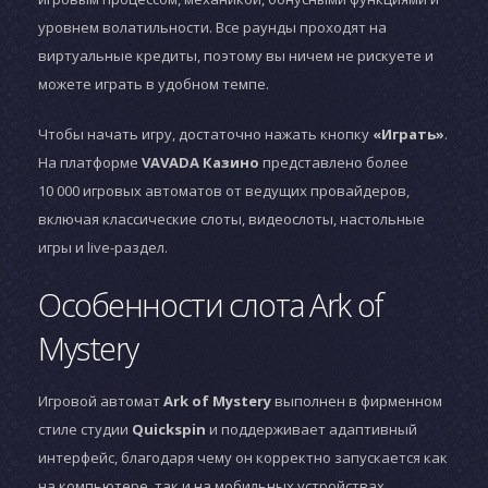
уровнем волатильности. Все раунды проходят на
виртуальные кредиты, поэтому вы ничем не рискуете и
можете играть в удобном темпе.
Чтобы начать игру, достаточно нажать кнопку
«Играть»
.
На платформе
VAVADA Казино
представлено более
10 000 игровых автоматов от ведущих провайдеров,
включая классические слоты, видеослоты, настольные
игры и live-раздел.
Особенности слота Ark of
Mystery
Игровой автомат
Ark of Mystery
выполнен в фирменном
стиле студии
Quickspin
и поддерживает адаптивный
интерфейс, благодаря чему он корректно запускается как
на компьютере, так и на мобильных устройствах.