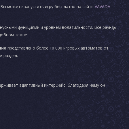
Вы можете запустить игру бесплатно на сайте
VAVADA
нусными функциями и уровнем волатильности. Все раунды
добном темпе.
ино
представлено более 10 000 игровых автоматов от
e-раздел.
ерживает адаптивный интерфейс, благодаря чему он