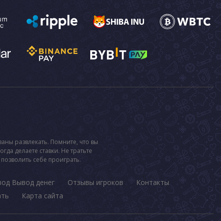
аны развлекать. Помните, что вы
огда делаете ставки. Не тратьте
позволить себе проиграть.
вод Вывод денег
Отзывы игроков
Контакты
ать
Карта сайта