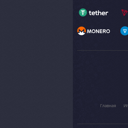
Главная
И