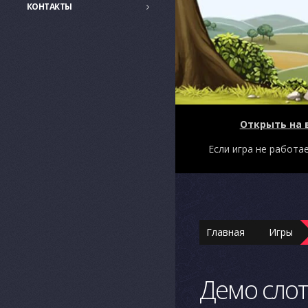
КОНТАКТЫ
Открыть на 
Если игра не работа
Главная
Игры
Демо слот