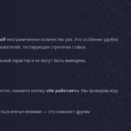
olf
неограниченное количество раз. Это особенно удобно
зователей, тестирующих стратегии ставок.
ьный характер и не могут быть выведены.
ектно, нажмите кнопку
«Не работает»
. Мы проверим игру
ться впечатлениями — это поможет другим