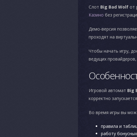
Слот
Big Bad Wolf
от 
Казино
без регистраци
Демо-версия позволяе
проходят на виртуальн
Чтобы начать игру, д
ведущих провайдеров, 
Особенности
Игровой автомат
Big 
корректно запускается
Во время игры вы мож
правила и табли
работу бонусных