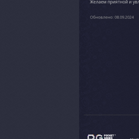
Желаем приятной и ув
Обновлено:
08.09.2024