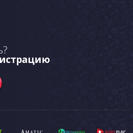
ь?
гистрацию