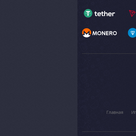
Главная
И