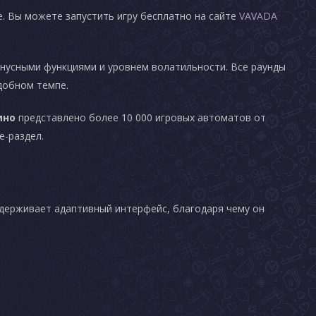
 Вы можете запустить игру бесплатно на сайте
VAVADA
нусными функциями и уровнем волатильности. Все раунды
добном темпе.
ино
представлено более 10 000 игровых автоматов от
e-раздел.
держивает адаптивный интерфейс, благодаря чему он