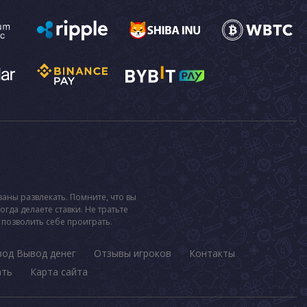
аны развлекать. Помните, что вы
огда делаете ставки. Не тратьте
позволить себе проиграть.
вод Вывод денег
Отзывы игроков
Контакты
ать
Карта сайта