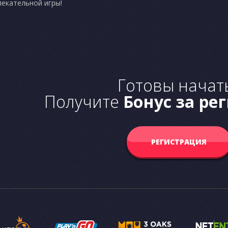
лекательной игры!
Готовы начат
Получите
Бонус за ре
РЕГИСТРАЦИЯ