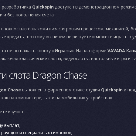
 разработчика
Quickspin
доступен в демонстрационном режиме.
и и без пополнения счёта.
т полностью ознакомиться с игровым процессом, механикой, бо
ые кредиты, поэтому вы ничем не рискуете и можете играть в у
остаточно нажать кнопку
«Играть»
. На платформе
VAVADA Каз
включая классические слоты, видеослоты, настольные игры и liv
и слота Dragon Chase
gon Chase
выполнен в фирменном стиле студии
Quickspin
и под
 как на компьютере, так и на мобильных устройствах.
ете изучить:
цу выплат;
 раундов и специальных символов;