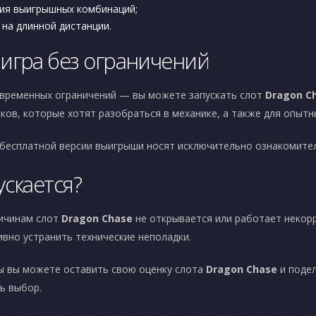
ия выигрышных комбинаций;
 на длинной дистанции.
 игра без ограничений
временных ограничений — вы можете запускать слот
Dragon C
ков, которые хотят разобраться в механике, а также для опытн
 бесплатной версии выигрыши носят исключительно ознакомител
ускается?
ричинам слот
Dragon Chase
не открывается или работает некор
ивно устранить технические неполадки.
ы вы можете оставить свою оценку слота
Dragon Chase
и поде
ь выбор.