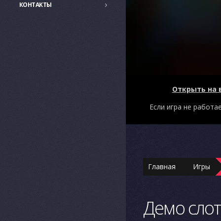
КОНТАКТЫ
Открыть на 
Если игра не работа
Главная
Игры
Демо слот