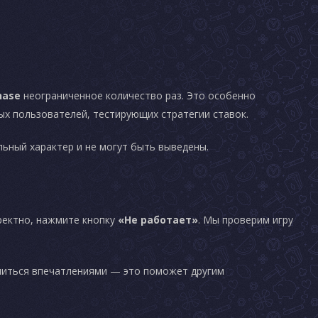
hase
неограниченное количество раз. Это особенно
ых пользователей, тестирующих стратегии ставок.
ьный характер и не могут быть выведены.
ректно, нажмите кнопку
«Не работает»
. Мы проверим игру
литься впечатлениями — это поможет другим