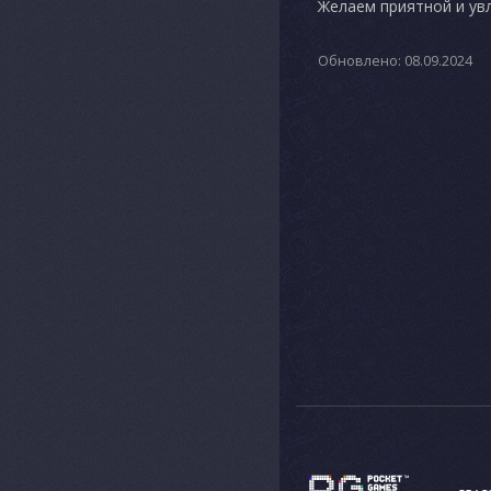
Желаем приятной и ув
Обновлено:
08.09.2024