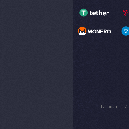
Главная
И