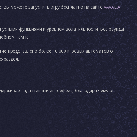
 Вы можете запустить игру бесплатно на сайте
VAVADA
нусными функциями и уровнем волатильности. Все раунды
добном темпе.
ино
представлено более 10 000 игровых автоматов от
e-раздел.
держивает адаптивный интерфейс, благодаря чему он