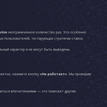
rine
неограниченное количество раз. Это особенно
ых пользователей, тестирующих стратегии ставок.
ьный характер и не могут быть выведены.
ректно, нажмите кнопку
«Не работает»
. Мы проверим
литься впечатлениями — это поможет другим