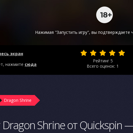
Нажимая "Запустить игру", вы подтверждаете ч
весь экран
Рейтинг
5
ет, нажмите
сюда
Всего оценок:
1
Dragon Shrine
 Dragon Shrine от Quickspin 