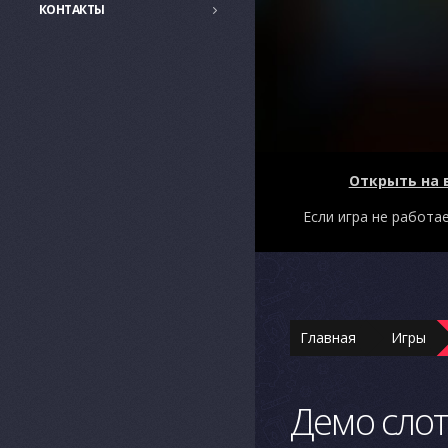
КОНТАКТЫ
Открыть на 
Если игра не работа
Главная
Игры
Демо слот