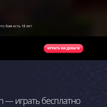
то Вам есть 18 лет.
ИГРАТЬ НА ДЕНЬГИ
in — играть бесплатно