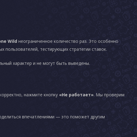
ne Wild
неограниченное количество раз. Это особенно
ых пользователей, тестирующих стратегии ставок.
ьный характер и не могут быть выведены.
корректно, нажмите кнопку
«Не работает»
. Мы проверим
оделиться впечатлениями — это поможет другим