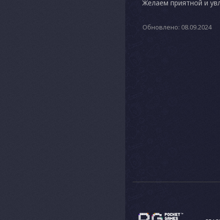
Желаем приятной и ув
Обновлено:
08.09.2024