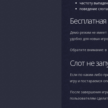
частоту выпаден
поведение слота
Бесплатная
Демо-режим не имеет 
удобно для новых игро
Обратите внимание: в
Слот не зап
Если по каким-либо п
игру и постараемся оп
После завершения игр
пользователям сделат