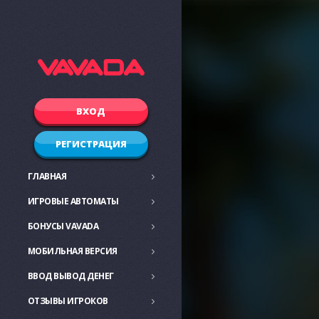
ВХОД
РЕГИСТРАЦИЯ
ГЛАВНАЯ
ИГРОВЫЕ АВТОМАТЫ
БОНУСЫ VAVADA
МОБИЛЬНАЯ ВЕРСИЯ
ВВОД ВЫВОД ДЕНЕГ
ОТЗЫВЫ ИГРОКОВ