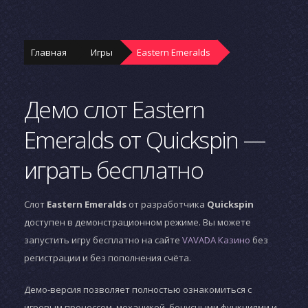
Главная
Игры
Eastern Emeralds
Демо слот Eastern
Emeralds от Quickspin —
играть бесплатно
Слот
Eastern Emeralds
от разработчика
Quickspin
доступен в демонстрационном режиме. Вы можете
запустить игру бесплатно на сайте
VAVADA Казино
без
регистрации и без пополнения счёта.
Демо-версия позволяет полностью ознакомиться с
игровым процессом, механикой, бонусными функциями и