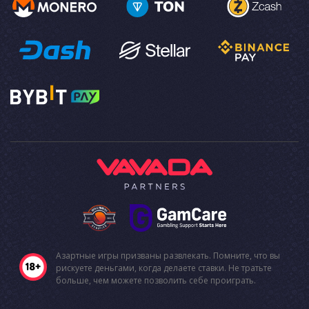
Азартные игры призваны развлекать. Помните, что вы
рискуете деньгами, когда делаете ставки. Не тратьте
больше, чем можете позволить себе проиграть.