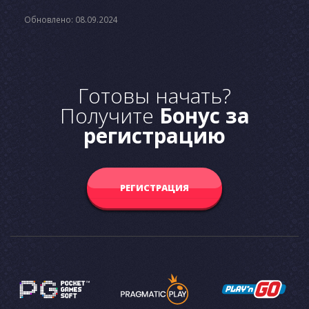
Обновлено:
08.09.2024
Готовы начать?
Получите
Бонус за
регистрацию
РЕГИСТРАЦИЯ