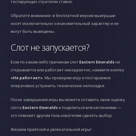
тестирующих стратегии ставок.
Обратите внимание: в бесплатной версии выигрыши
носят исключительно ознакомительный характер и не
могут быть выведены.
Слот не запускается?
Если по каким-либо причинам слот
Eastern Emeralds
не
открывается или работает некорректно, нажмите кнопку
«Не работает»
. Мы проверим игру и постараемся
оперативно устранить технические неполадки.
После завершения игры вы можете оставить свою оценку
слота
Eastern Emeralds
и поделиться впечатлениями —
это поможет другим пользователям сделать выбор.
Желаем приятной и увлекательной игры!