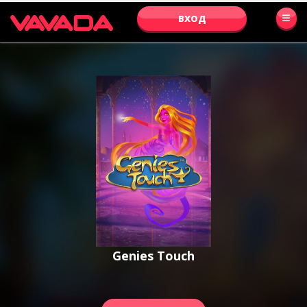
ВХОД
Genies Touch