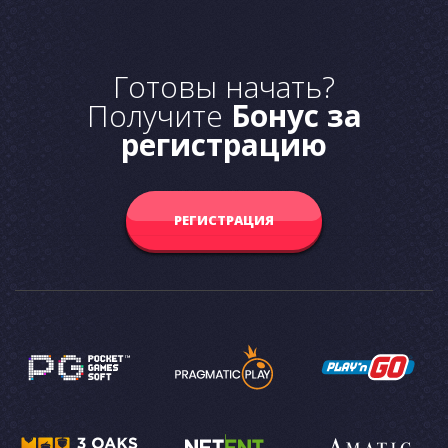
Готовы начать?
Получите
Бонус за
регистрацию
РЕГИСТРАЦИЯ