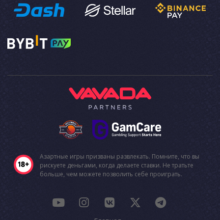
Азартные игры призваны развлекать. Помните, что вы
рискуете деньгами, когда делаете ставки. Не тратьте
больше, чем можете позволить себе проиграть.