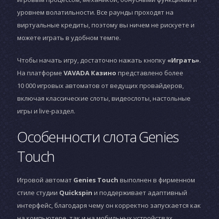
уровнем волатильности. Все раунды проходят на
виртуальные кредиты, поэтому вы ничем не рискуете и
можете играть в удобном темпе.
Чтобы начать игру, достаточно нажать кнопку
«Играть»
.
На платформе
VAVADA Казино
представлено более
10 000 игровых автоматов от ведущих провайдеров,
включая классические слоты, видеослоты, настольные
игры и live-раздел.
Особенности слота Genies
Touch
Игровой автомат
Genies Touch
выполнен в фирменном
стиле студии
Quickspin
и поддерживает адаптивный
интерфейс, благодаря чему он корректно запускается как
на компьютере, так и на мобильных устройствах.