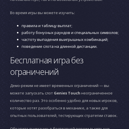
Во время игры вы можете изучить:
правила и таблицу выплат;
работу бонусных раундов и специальных символов;
частоту выпадения выигрышных комбинаций;
поведение слота на длинной дистанции.
Бесплатная игра без
ограничений
Демо-режим не имеет временных ограничений — вы
можете запускать слот
Genies Touch
неограниченное
количество раз. Это особенно удобно для новых игроков,
которые хотят разобраться в механике, а также для
опытных пользователей, тестирующих стратегии ставок.
Обратите внимание: в бесплатной версии выигрыши