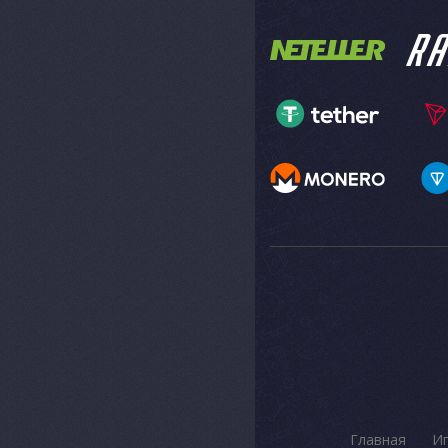
Главная
И