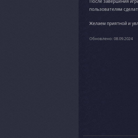
После завершения игр
пользователям сделат
Желаем приятной и ув
Обновлено:
08.09.2024