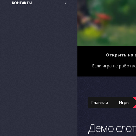
КОНТАКТЫ
Открыть на 
Если игра не работа
Главная
Игры
Демо слот 