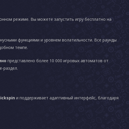
онном режиме. Вы можете запустить игру бесплатно на
нусными функциями и уровнем волатильности. Все раунды
добном темпе.
ино
представлено более 10 000 игровых автоматов от
e-раздел.
ickspin
и поддерживает адаптивный интерфейс, благодаря