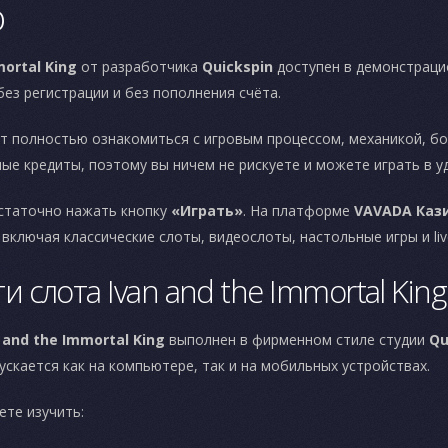
о
mortal King
от разработчика
Quickspin
доступен в демонстраци
ез регистрации и без пополнения счёта.
т полностью ознакомиться с игровым процессом, механикой, бо
ые кредиты, поэтому вы ничем не рискуете и можете играть в у
остаточно нажать кнопку
«Играть»
. На платформе
VAVADA Каз
включая классические слоты, видеослоты, настольные игры и liv
 слота Ivan and the Immortal King
 and the Immortal King
выполнен в фирменном стиле студии
Qu
ускается как на компьютере, так и на мобильных устройствах.
ете изучить: