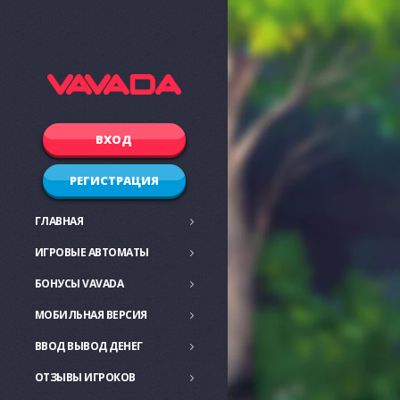
ВХОД
РЕГИСТРАЦИЯ
ГЛАВНАЯ
ИГРОВЫЕ АВТОМАТЫ
БОНУСЫ VAVADA
МОБИЛЬНАЯ ВЕРСИЯ
ВВОД ВЫВОД ДЕНЕГ
ОТЗЫВЫ ИГРОКОВ