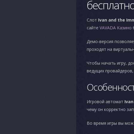
бесплатн
Слот
Ivan and the Im
сайте
VAVADA Казино
б
Демо-версия позволяе
проходят на виртуальн
Чтобы начать игру, д
ведущих провайдеров, 
Особенности
Игровой автомат
Ivan
чему он корректно зап
Во время игры вы мож