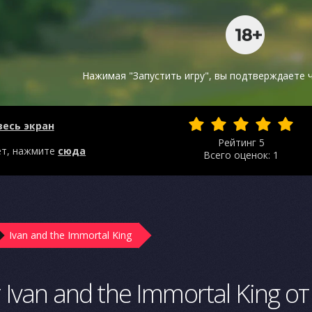
Нажимая "Запустить игру", вы подтверждаете ч
весь экран
Рейтинг
5
ет, нажмите
сюда
Всего оценок:
1
Ivan and the Immortal King
Ivan and the Immortal King о