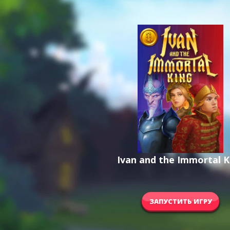
Ivan and the Immortal K
ЗАПУСТИТЬ ИГРУ